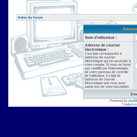
Index du forum
Envoyer 
Nom d’utilisateur :
Adresse de courrier
électronique :
Ceci doit correspondre à
l’adresse de courrier
électronique qui est associée à
votre compte. Si vous ne l’avez
pas modifié par l’intermédiaire
de votre panneau de contrôle
de l’utilisateur, il s’agit de
l’adresse de courrier
électronique que vous avez
saisie lors de votre inscription.
Powered by
phpB
Traduit en