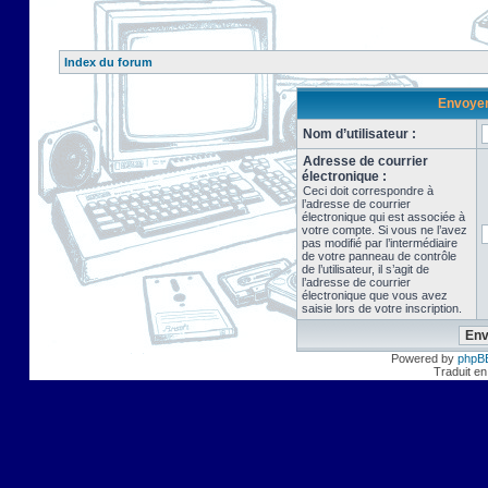
Index du forum
Envoyer 
Nom d’utilisateur :
Adresse de courrier
électronique :
Ceci doit correspondre à
l’adresse de courrier
électronique qui est associée à
votre compte. Si vous ne l’avez
pas modifié par l’intermédiaire
de votre panneau de contrôle
de l’utilisateur, il s’agit de
l’adresse de courrier
électronique que vous avez
saisie lors de votre inscription.
Powered by
phpB
Traduit en