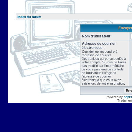
Index du forum
Envoyer 
Nom d’utilisateur :
Adresse de courrier
électronique :
Ceci doit correspondre à
l’adresse de courrier
électronique qui est associée à
votre compte. Si vous ne l’avez
pas modifié par l’intermédiaire
de votre panneau de contrôle
de l’utilisateur, il s’agit de
l’adresse de courrier
électronique que vous avez
saisie lors de votre inscription.
Powered by
phpB
Traduit en