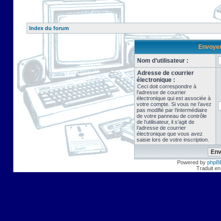
Index du forum
Envoyer 
Nom d’utilisateur :
Adresse de courrier
électronique :
Ceci doit correspondre à
l’adresse de courrier
électronique qui est associée à
votre compte. Si vous ne l’avez
pas modifié par l’intermédiaire
de votre panneau de contrôle
de l’utilisateur, il s’agit de
l’adresse de courrier
électronique que vous avez
saisie lors de votre inscription.
Powered by
phpB
Traduit en