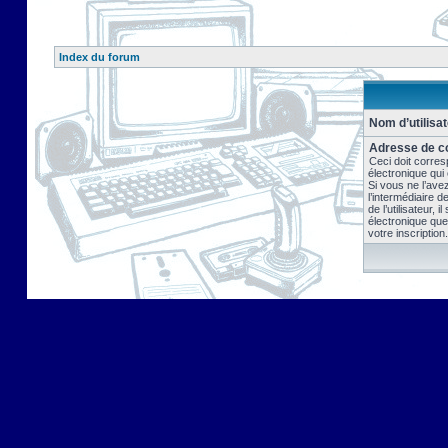
Index du forum
Nom d’utilisat
Adresse de co
Ceci doit corres
électronique qui
Si vous ne l’ave
l’intermédiaire 
de l’utilisateur, 
électronique que
votre inscription.