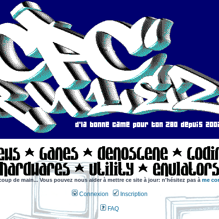
coup de main... Vous pouvez nous aider à mettre ce site à jour: n'hésitez pas à
me con
Connexion
Inscription
FAQ