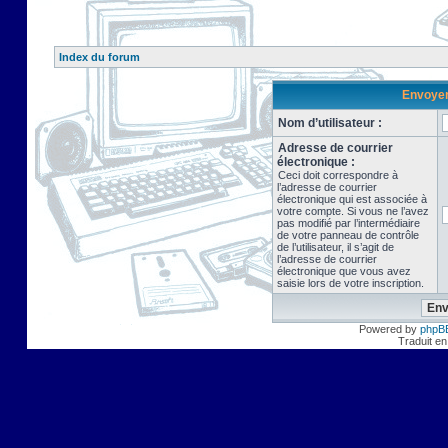
Index du forum
Envoyer 
Nom d’utilisateur :
Adresse de courrier
électronique :
Ceci doit correspondre à
l’adresse de courrier
électronique qui est associée à
votre compte. Si vous ne l’avez
pas modifié par l’intermédiaire
de votre panneau de contrôle
de l’utilisateur, il s’agit de
l’adresse de courrier
électronique que vous avez
saisie lors de votre inscription.
Powered by
phpB
Traduit en