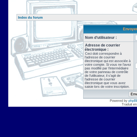
Index du forum
Envoyer 
Nom d’utilisateur :
Adresse de courrier
électronique :
Ceci doit correspondre à
l’adresse de courrier
électronique qui est associée à
votre compte. Si vous ne l’avez
pas modifié par l’intermédiaire
de votre panneau de contrôle
de l’utilisateur, il s’agit de
l’adresse de courrier
électronique que vous avez
saisie lors de votre inscription.
Powered by
phpB
Traduit en