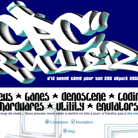
coup de main... Vous pouvez nous aider à mettre ce site à jour: n'hésitez pas à
me con
Connexion
Inscription
FAQ