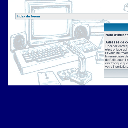
Index du forum
Nom d’utilisat
Adresse de co
Ceci doit corres
électronique qui
Si vous ne l’ave
l’intermédiaire 
de l’utilisateur, 
électronique que
votre inscription.