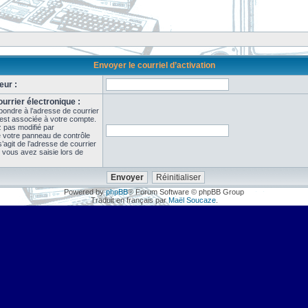
Envoyer le courriel d’activation
eur :
urrier électronique :
pondre à l’adresse de courrier
 est associée à votre compte.
z pas modifié par
de votre panneau de contrôle
il s’agit de l’adresse de courrier
 vous avez saisie lors de
Powered by
phpBB
® Forum Software © phpBB Group
Traduit en français par
Maël Soucaze
.