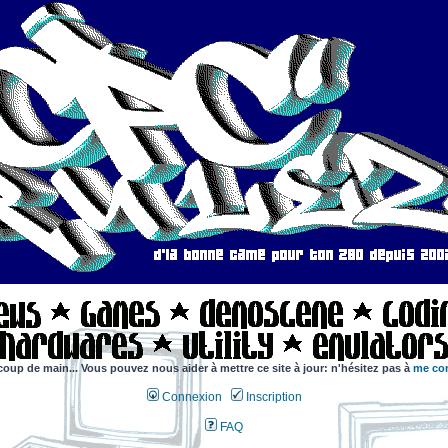
coup de main... Vous pouvez nous aider à mettre ce site à jour: n'hésitez pas à
me con
Connexion
Inscription
FAQ