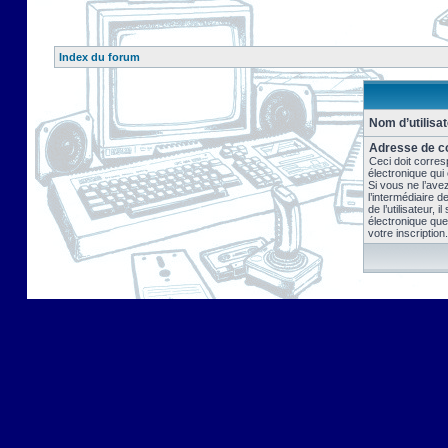
Index du forum
Nom d’utilisat
Adresse de co
Ceci doit corres
électronique qui
Si vous ne l’ave
l’intermédiaire 
de l’utilisateur, 
électronique que
votre inscription.