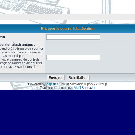
Envoyer le courriel d’activation
eur :
urrier électronique :
pondre à l’adresse de courrier
 est associée à votre compte.
z pas modifié par
de votre panneau de contrôle
il s’agit de l’adresse de courrier
 vous avez saisie lors de
Powered by
phpBB
® Forum Software © phpBB Group
Traduit en français par
Maël Soucaze
.