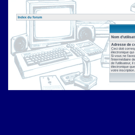
Index du forum
Nom d’utilisat
Adresse de co
Ceci doit corres
électronique qui
Si vous ne l’ave
l’intermédiaire 
de l’utilisateur, 
électronique que
votre inscription.