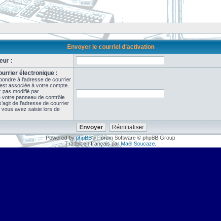
Envoyer le courriel d’activation
eur :
urrier électronique :
pondre à l’adresse de courrier
 est associée à votre compte.
z pas modifié par
de votre panneau de contrôle
il s’agit de l’adresse de courrier
 vous avez saisie lors de
Powered by
phpBB
® Forum Software © phpBB Group
Traduit en français par
Maël Soucaze
.