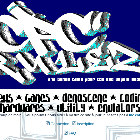
coup de main... Vous pouvez nous aider à mettre ce site à jour: n'hésitez pas à
me con
Connexion
Inscription
FAQ