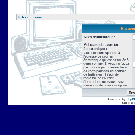
Index du forum
Envoyer 
Nom d’utilisateur :
Adresse de courrier
électronique :
Ceci doit correspondre à
l’adresse de courrier
électronique qui est associée à
votre compte. Si vous ne l’avez
pas modifié par l’intermédiaire
de votre panneau de contrôle
de l’utilisateur, il s’agit de
l’adresse de courrier
électronique que vous avez
saisie lors de votre inscription.
Powered by
phpB
Traduit en