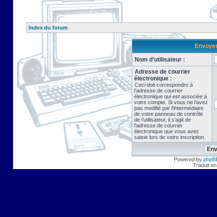
Index du forum
Envoyer 
Nom d’utilisateur :
Adresse de courrier
électronique :
Ceci doit correspondre à
l’adresse de courrier
électronique qui est associée à
votre compte. Si vous ne l’avez
pas modifié par l’intermédiaire
de votre panneau de contrôle
de l’utilisateur, il s’agit de
l’adresse de courrier
électronique que vous avez
saisie lors de votre inscription.
Powered by
phpB
Traduit en