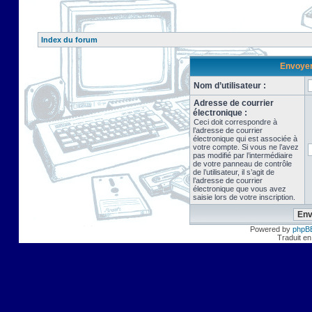
Index du forum
Envoyer 
Nom d’utilisateur :
Adresse de courrier
électronique :
Ceci doit correspondre à
l’adresse de courrier
électronique qui est associée à
votre compte. Si vous ne l’avez
pas modifié par l’intermédiaire
de votre panneau de contrôle
de l’utilisateur, il s’agit de
l’adresse de courrier
électronique que vous avez
saisie lors de votre inscription.
Powered by
phpB
Traduit en