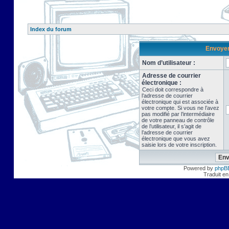
Index du forum
Envoyer 
Nom d’utilisateur :
Adresse de courrier
électronique :
Ceci doit correspondre à
l’adresse de courrier
électronique qui est associée à
votre compte. Si vous ne l’avez
pas modifié par l’intermédiaire
de votre panneau de contrôle
de l’utilisateur, il s’agit de
l’adresse de courrier
électronique que vous avez
saisie lors de votre inscription.
Powered by
phpB
Traduit en