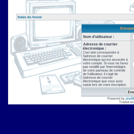
Index du forum
Envoyer 
Nom d’utilisateur :
Adresse de courrier
électronique :
Ceci doit correspondre à
l’adresse de courrier
électronique qui est associée à
votre compte. Si vous ne l’avez
pas modifié par l’intermédiaire
de votre panneau de contrôle
de l’utilisateur, il s’agit de
l’adresse de courrier
électronique que vous avez
saisie lors de votre inscription.
Powered by
phpB
Traduit en