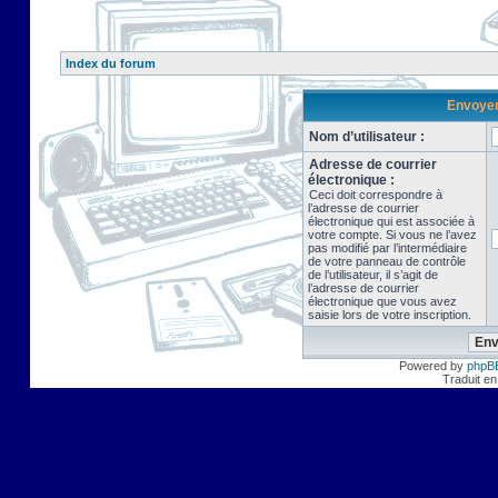
Index du forum
Envoyer 
Nom d’utilisateur :
Adresse de courrier
électronique :
Ceci doit correspondre à
l’adresse de courrier
électronique qui est associée à
votre compte. Si vous ne l’avez
pas modifié par l’intermédiaire
de votre panneau de contrôle
de l’utilisateur, il s’agit de
l’adresse de courrier
électronique que vous avez
saisie lors de votre inscription.
Powered by
phpB
Traduit en