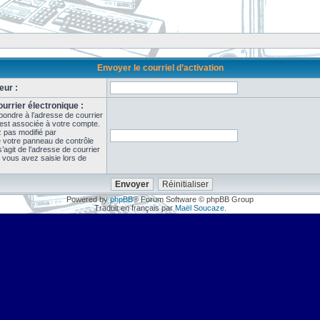
Envoyer le courriel d’activation
eur :
urrier électronique :
pondre à l’adresse de courrier
 est associée à votre compte.
z pas modifié par
de votre panneau de contrôle
il s’agit de l’adresse de courrier
 vous avez saisie lors de
Powered by
phpBB
® Forum Software © phpBB Group
Traduit en français par
Maël Soucaze
.