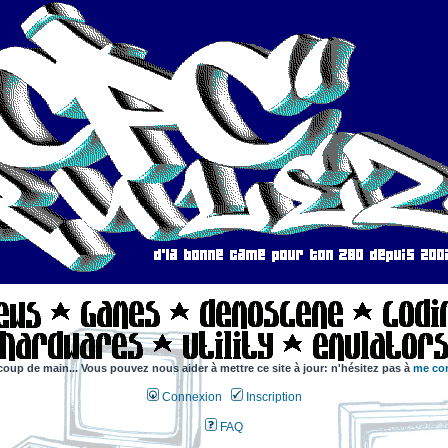
coup de main... Vous pouvez nous aider à mettre ce site à jour: n'hésitez pas à
me con
Connexion
Inscription
FAQ