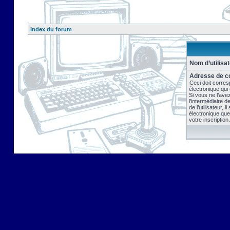
Index du forum
Nom d’utilisat
Adresse de co
Ceci doit corres
électronique qui
Si vous ne l’ave
l’intermédiaire 
de l’utilisateur, 
électronique que
votre inscription.