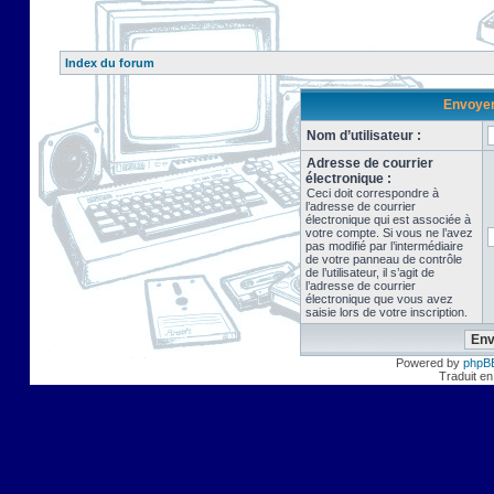
Index du forum
Envoyer 
Nom d’utilisateur :
Adresse de courrier
électronique :
Ceci doit correspondre à
l’adresse de courrier
électronique qui est associée à
votre compte. Si vous ne l’avez
pas modifié par l’intermédiaire
de votre panneau de contrôle
de l’utilisateur, il s’agit de
l’adresse de courrier
électronique que vous avez
saisie lors de votre inscription.
Powered by
phpB
Traduit en