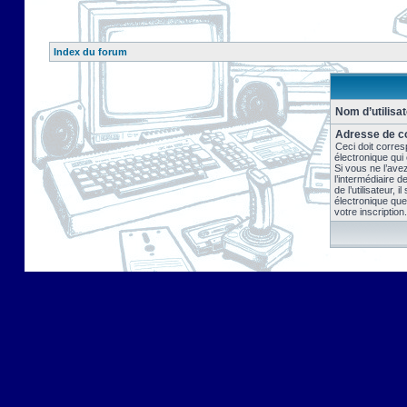
Index du forum
Nom d’utilisat
Adresse de co
Ceci doit corres
électronique qui
Si vous ne l’ave
l’intermédiaire 
de l’utilisateur, 
électronique que
votre inscription.