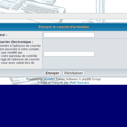
Envoyer le courriel d’activation
eur :
urrier électronique :
pondre à l’adresse de courrier
 est associée à votre compte.
z pas modifié par
de votre panneau de contrôle
il s’agit de l’adresse de courrier
 vous avez saisie lors de
Powered by
phpBB
® Forum Software © phpBB Group
Traduit en français par
Maël Soucaze
.