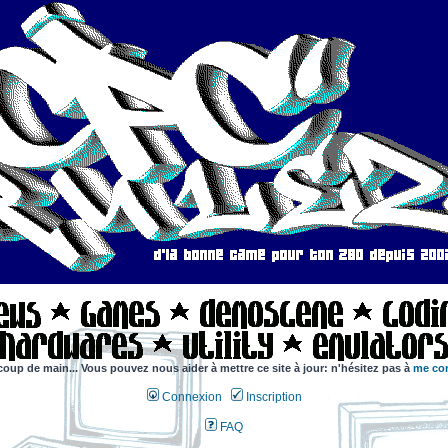
coup de main... Vous pouvez nous aider à mettre ce site à jour: n'hésitez pas à
me con
Connexion
Inscription
FAQ