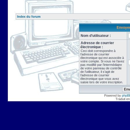
Index du forum
Envoyer 
Nom d’utilisateur :
Adresse de courrier
électronique :
Ceci doit correspondre à
l’adresse de courrier
électronique qui est associée à
votre compte. Si vous ne l’avez
pas modifié par l’intermédiaire
de votre panneau de contrôle
de l’utilisateur, il s’agit de
l’adresse de courrier
électronique que vous avez
saisie lors de votre inscription.
Powered by
phpB
Traduit en