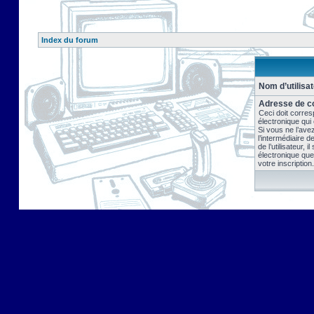
Index du forum
Nom d’utilisat
Adresse de co
Ceci doit corres
électronique qui
Si vous ne l’ave
l’intermédiaire 
de l’utilisateur, 
électronique que
votre inscription.