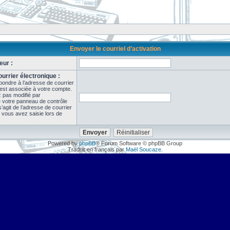
Envoyer le courriel d’activation
eur :
urrier électronique :
pondre à l’adresse de courrier
 est associée à votre compte.
z pas modifié par
de votre panneau de contrôle
il s’agit de l’adresse de courrier
 vous avez saisie lors de
Powered by
phpBB
® Forum Software © phpBB Group
Traduit en français par
Maël Soucaze
.