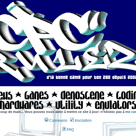
coup de main... Vous pouvez nous aider à mettre ce site à jour: n'hésitez pas à
me con
Connexion
Inscription
FAQ