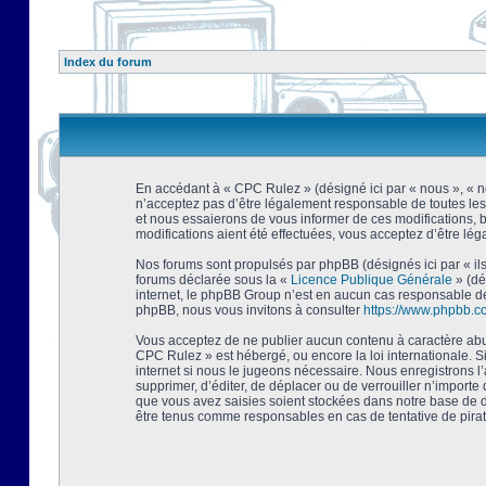
Index du forum
En accédant à « CPC Rulez » (désigné ici par « nous », « no
n’acceptez pas d’être légalement responsable de toutes les
et nous essaierons de vous informer de ces modifications, 
modifications aient été effectuées, vous acceptez d’être lé
Nos forums sont propulsés par phpBB (désignés ici par « ils
forums déclarée sous la «
Licence Publique Générale
» (dé
internet, le phpBB Group n’est en aucun cas responsable de
phpBB, nous vous invitons à consulter
https://www.phpbb.c
Vous acceptez de ne publier aucun contenu à caractère abusi
CPC Rulez » est hébergé, ou encore la loi internationale. 
internet si nous le jugeons nécessaire. Nous enregistrons l
supprimer, d’éditer, de déplacer ou de verrouiller n’importe
que vous avez saisies soient stockées dans notre base de d
être tenus comme responsables en cas de tentative de pira