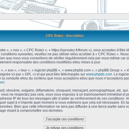
CPC Rulez - Inscription
tre », « nos », « CPC Rulez », « https://cpcrulez.fr/forum »), vous acceptez d’être
 conditions suivantes, veuillez ne pas utiliser et/ou accéder à « CPC Rulez ». No
bien que nous vous conseillons de vérifier régulièrement cela par vous-même car si
galement responsable des conditions modifiées et/ou mises à jour.
 », « eux », « leur », « logiciel phpBB », « www.phpbb.com », « phpBB Group », « 
signée ici par « GPL ») et qui peut être téléchargée sur
www.phpbb.com
. Le logici
 la conduite et/ou du contenu que nous acceptons et/ou que nous n’acceptons pas.
om/
.
f, obscène, vulgaire, diffamatoire, choquant, menaçant, pornographique, etc. qui po
Si vous ne respectez pas cela, vous vous exposez à un bannissement immédiat et pe
’adresse IP de tous les messages afin d’aider au renforcement de ces conditions. Vou
 quel sujet à n’importe quel moment si nous estimons que cela est nécessaire. En tan
onnées. Bien que cette information ne sera pas diffusée à une tierce partie sans 
tage visant à compromettre vos données.