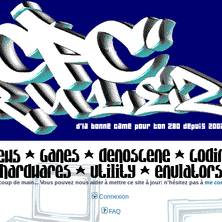
coup de main... Vous pouvez nous aider à mettre ce site à jour: n'hésitez pas à
me con
Connexion
FAQ