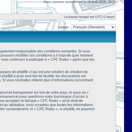
Nous sommes actuellement le 06 Août 2026, 15:11
Le fuseau horaire est UTC+1 heure
Langue :
 légalement responsable des conditions suivantes. Si vous
us pouvons modifier ces conditions à n’importe quel moment
 vous continuez à participer à « CPC Rulez » après que les
équipes de phpBB ») qui est une solution de création de
el phpBB a pour seul but de faciliter les discussions sur
 Si vous souhaitez obtenir plus d’informations concernant
urrait transgresser les lois de votre pays, le pays où «
rmanent et nous avertirons votre fournisseur d’accès à
s acceptez le fait que « CPC Rulez » ait le droit de
t qu’utilisateur, vous acceptez que toutes les informations
votre consentement, ni « CPC Rulez », ni phpBB, ne pourront