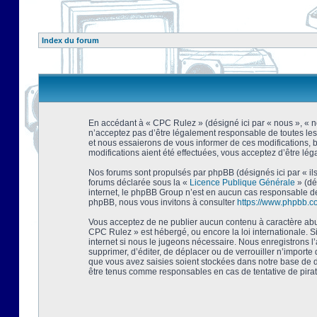
Index du forum
En accédant à « CPC Rulez » (désigné ici par « nous », « no
n’acceptez pas d’être légalement responsable de toutes les
et nous essaierons de vous informer de ces modifications, 
modifications aient été effectuées, vous acceptez d’être lé
Nos forums sont propulsés par phpBB (désignés ici par « ils
forums déclarée sous la «
Licence Publique Générale
» (dé
internet, le phpBB Group n’est en aucun cas responsable de
phpBB, nous vous invitons à consulter
https://www.phpbb.c
Vous acceptez de ne publier aucun contenu à caractère abusi
CPC Rulez » est hébergé, ou encore la loi internationale. 
internet si nous le jugeons nécessaire. Nous enregistrons l
supprimer, d’éditer, de déplacer ou de verrouiller n’importe
que vous avez saisies soient stockées dans notre base de d
être tenus comme responsables en cas de tentative de pira