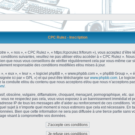
CPC Rulez - Inscription
tre », « nos », « CPC Rulez », « https://cpcrulez.fr/forum »), vous acceptez d’être
 conditions suivantes, veuillez ne pas utiliser et/ou accéder à « CPC Rulez ». No
bien que nous vous conseillons de vérifier régulièrement cela par vous-même car si
galement responsable des conditions modifiées et/ou mises à jour.
 », « eux », « leur », « logiciel phpBB », « www.phpbb.com », « phpBB Group », « 
signée ici par « GPL ») et qui peut être téléchargée sur
www.phpbb.com
. Le logici
 la conduite et/ou du contenu que nous acceptons et/ou que nous n’acceptons pas.
om/
.
f, obscène, vulgaire, diffamatoire, choquant, menaçant, pornographique, etc. qui po
Si vous ne respectez pas cela, vous vous exposez à un bannissement immédiat et pe
’adresse IP de tous les messages afin d’aider au renforcement de ces conditions. Vou
 quel sujet à n’importe quel moment si nous estimons que cela est nécessaire. En tan
onnées. Bien que cette information ne sera pas diffusée à une tierce partie sans 
tage visant à compromettre vos données.