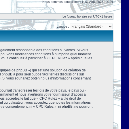
Nous sommes actuellement le 07 Août 2026, 16:24
Le fuseau horaire est UTC+1 heure
Langue :
 légalement responsable des conditions suivantes. Si vous
us pouvons modifier ces conditions à n’importe quel moment
 vous continuez à participer à « CPC Rulez » après que les
équipes de phpBB ») qui est une solution de création de
el phpBB a pour seul but de faciliter les discussions sur
 Si vous souhaitez obtenir plus d’informations concernant
urrait transgresser les lois de votre pays, le pays où «
rmanent et nous avertirons votre fournisseur d’accès à
s acceptez le fait que « CPC Rulez » ait le droit de
t qu’utilisateur, vous acceptez que toutes les informations
votre consentement, ni « CPC Rulez », ni phpBB, ne pourront