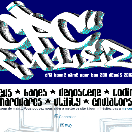
coup de main... Vous pouvez nous aider à mettre ce site à jour: n'hésitez pas à
me con
Connexion
FAQ