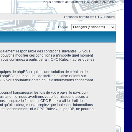
Nous sommes actuellement le 07 Août 2026, 08:50
Le fuseau horaire est UTC+1 heure
Langue :
 légalement responsable des conditions suivantes. Si vous
us pouvons modifier ces conditions à n’importe quel moment
 vous continuez à participer à « CPC Rulez » après que les
équipes de phpBB ») qui est une solution de création de
el phpBB a pour seul but de faciliter les discussions sur
 Si vous souhaitez obtenir plus d’informations concernant
urrait transgresser les lois de votre pays, le pays où «
rmanent et nous avertirons votre fournisseur d’accès à
s acceptez le fait que « CPC Rulez » ait le droit de
t qu’utilisateur, vous acceptez que toutes les informations
votre consentement, ni « CPC Rulez », ni phpBB, ne pourront