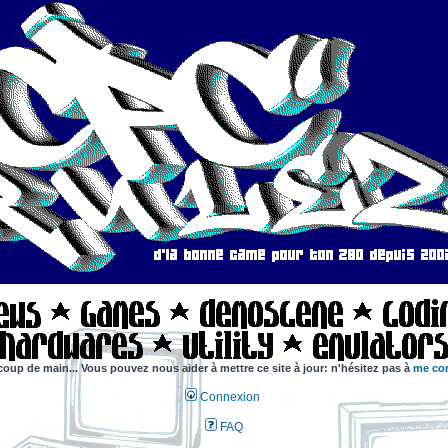
coup de main... Vous pouvez nous aider à mettre ce site à jour: n'hésitez pas à
me con
Connexion
FAQ