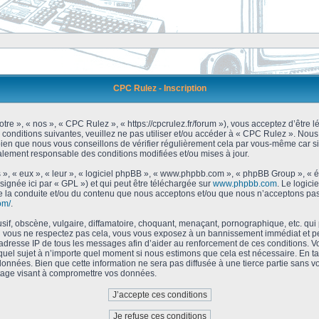
CPC Rulez - Inscription
tre », « nos », « CPC Rulez », « https://cpcrulez.fr/forum »), vous acceptez d’être
 conditions suivantes, veuillez ne pas utiliser et/ou accéder à « CPC Rulez ». No
bien que nous vous conseillons de vérifier régulièrement cela par vous-même car si
galement responsable des conditions modifiées et/ou mises à jour.
 », « eux », « leur », « logiciel phpBB », « www.phpbb.com », « phpBB Group », « 
signée ici par « GPL ») et qui peut être téléchargée sur
www.phpbb.com
. Le logici
 la conduite et/ou du contenu que nous acceptons et/ou que nous n’acceptons pas.
om/
.
f, obscène, vulgaire, diffamatoire, choquant, menaçant, pornographique, etc. qui po
Si vous ne respectez pas cela, vous vous exposez à un bannissement immédiat et pe
’adresse IP de tous les messages afin d’aider au renforcement de ces conditions. Vou
 quel sujet à n’importe quel moment si nous estimons que cela est nécessaire. En tan
onnées. Bien que cette information ne sera pas diffusée à une tierce partie sans 
tage visant à compromettre vos données.