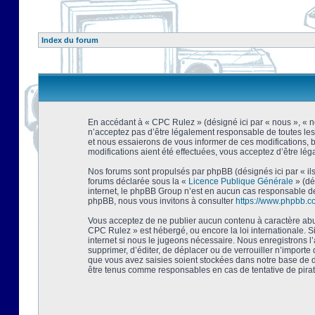
Index du forum
En accédant à « CPC Rulez » (désigné ici par « nous », « no
n’acceptez pas d’être légalement responsable de toutes les
et nous essaierons de vous informer de ces modifications, 
modifications aient été effectuées, vous acceptez d’être lé
Nos forums sont propulsés par phpBB (désignés ici par « ils
forums déclarée sous la «
Licence Publique Générale
» (dé
internet, le phpBB Group n’est en aucun cas responsable de
phpBB, nous vous invitons à consulter
https://www.phpbb.c
Vous acceptez de ne publier aucun contenu à caractère abusi
CPC Rulez » est hébergé, ou encore la loi internationale. 
internet si nous le jugeons nécessaire. Nous enregistrons l
supprimer, d’éditer, de déplacer ou de verrouiller n’importe
que vous avez saisies soient stockées dans notre base de d
être tenus comme responsables en cas de tentative de pira