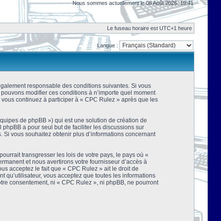
Nous sommes actuellement le 08 Août 2026, 19:41
Le fuseau horaire est UTC+1 heure
Langue :
 légalement responsable des conditions suivantes. Si vous
us pouvons modifier ces conditions à n’importe quel moment
 vous continuez à participer à « CPC Rulez » après que les
équipes de phpBB ») qui est une solution de création de
el phpBB a pour seul but de faciliter les discussions sur
 Si vous souhaitez obtenir plus d’informations concernant
urrait transgresser les lois de votre pays, le pays où «
rmanent et nous avertirons votre fournisseur d’accès à
s acceptez le fait que « CPC Rulez » ait le droit de
t qu’utilisateur, vous acceptez que toutes les informations
votre consentement, ni « CPC Rulez », ni phpBB, ne pourront