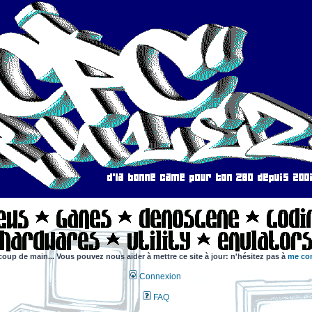
coup de main... Vous pouvez nous aider à mettre ce site à jour: n'hésitez pas à
me con
Connexion
FAQ