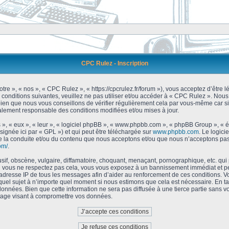
CPC Rulez - Inscription
tre », « nos », « CPC Rulez », « https://cpcrulez.fr/forum »), vous acceptez d’être
 conditions suivantes, veuillez ne pas utiliser et/ou accéder à « CPC Rulez ». No
bien que nous vous conseillons de vérifier régulièrement cela par vous-même car si
galement responsable des conditions modifiées et/ou mises à jour.
 », « eux », « leur », « logiciel phpBB », « www.phpbb.com », « phpBB Group », « 
signée ici par « GPL ») et qui peut être téléchargée sur
www.phpbb.com
. Le logici
 la conduite et/ou du contenu que nous acceptons et/ou que nous n’acceptons pas.
om/
.
f, obscène, vulgaire, diffamatoire, choquant, menaçant, pornographique, etc. qui po
Si vous ne respectez pas cela, vous vous exposez à un bannissement immédiat et pe
’adresse IP de tous les messages afin d’aider au renforcement de ces conditions. Vou
 quel sujet à n’importe quel moment si nous estimons que cela est nécessaire. En tan
onnées. Bien que cette information ne sera pas diffusée à une tierce partie sans 
tage visant à compromettre vos données.