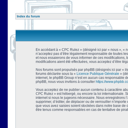
Index du forum
En accédant à « CPC Rulez » (désigné ici par « nous », « no
n’acceptez pas d’être légalement responsable de toutes les
et nous essaierons de vous informer de ces modifications, 
modifications aient été effectuées, vous acceptez d’être lé
Nos forums sont propulsés par phpBB (désignés ici par « ils
forums déclarée sous la «
Licence Publique Générale
» (dé
internet, le phpBB Group n’est en aucun cas responsable de
phpBB, nous vous invitons à consulter
https://www.phpbb.c
Vous acceptez de ne publier aucun contenu à caractère abusi
CPC Rulez » est hébergé, ou encore la loi internationale. 
internet si nous le jugeons nécessaire. Nous enregistrons l
supprimer, d’éditer, de déplacer ou de verrouiller n’importe
que vous avez saisies soient stockées dans notre base de d
être tenus comme responsables en cas de tentative de pira