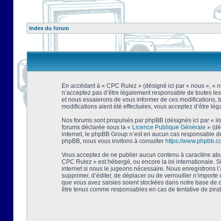
Index du forum
En accédant à « CPC Rulez » (désigné ici par « nous », « no
n’acceptez pas d’être légalement responsable de toutes les
et nous essaierons de vous informer de ces modifications, 
modifications aient été effectuées, vous acceptez d’être lé
Nos forums sont propulsés par phpBB (désignés ici par « ils
forums déclarée sous la «
Licence Publique Générale
» (dé
internet, le phpBB Group n’est en aucun cas responsable de
phpBB, nous vous invitons à consulter
https://www.phpbb.c
Vous acceptez de ne publier aucun contenu à caractère abusi
CPC Rulez » est hébergé, ou encore la loi internationale. 
internet si nous le jugeons nécessaire. Nous enregistrons l
supprimer, d’éditer, de déplacer ou de verrouiller n’importe
que vous avez saisies soient stockées dans notre base de d
être tenus comme responsables en cas de tentative de pira