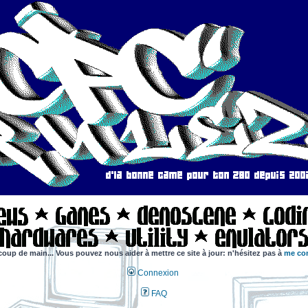
coup de main... Vous pouvez nous aider à mettre ce site à jour: n'hésitez pas à
me con
Connexion
FAQ