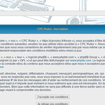
CPC Rulez - Inscription
tre », « nos », « CPC Rulez », « https://cpcrulez.fr/forum »), vous acceptez d’être
 conditions suivantes, veuillez ne pas utiliser et/ou accéder à « CPC Rulez ». No
bien que nous vous conseillons de vérifier régulièrement cela par vous-même car si
galement responsable des conditions modifiées et/ou mises à jour.
 », « eux », « leur », « logiciel phpBB », « www.phpbb.com », « phpBB Group », « 
signée ici par « GPL ») et qui peut être téléchargée sur
www.phpbb.com
. Le logici
 la conduite et/ou du contenu que nous acceptons et/ou que nous n’acceptons pas.
om/
.
f, obscène, vulgaire, diffamatoire, choquant, menaçant, pornographique, etc. qui po
Si vous ne respectez pas cela, vous vous exposez à un bannissement immédiat et pe
’adresse IP de tous les messages afin d’aider au renforcement de ces conditions. Vou
 quel sujet à n’importe quel moment si nous estimons que cela est nécessaire. En tan
onnées. Bien que cette information ne sera pas diffusée à une tierce partie sans 
tage visant à compromettre vos données.