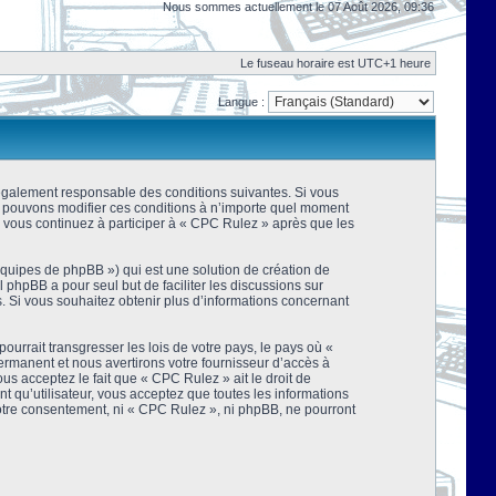
Nous sommes actuellement le 07 Août 2026, 09:36
Le fuseau horaire est UTC+1 heure
Langue :
 légalement responsable des conditions suivantes. Si vous
us pouvons modifier ces conditions à n’importe quel moment
 vous continuez à participer à « CPC Rulez » après que les
équipes de phpBB ») qui est une solution de création de
el phpBB a pour seul but de faciliter les discussions sur
 Si vous souhaitez obtenir plus d’informations concernant
urrait transgresser les lois de votre pays, le pays où «
rmanent et nous avertirons votre fournisseur d’accès à
s acceptez le fait que « CPC Rulez » ait le droit de
t qu’utilisateur, vous acceptez que toutes les informations
votre consentement, ni « CPC Rulez », ni phpBB, ne pourront