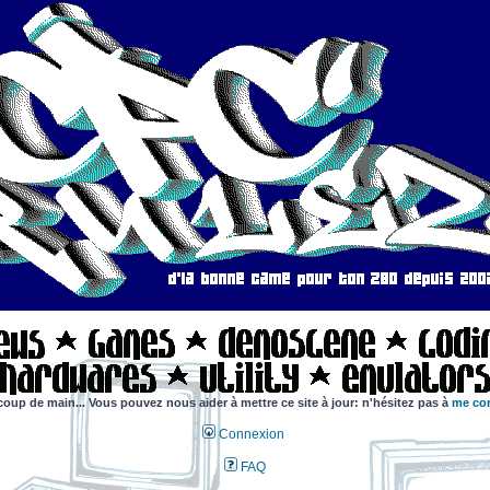
coup de main... Vous pouvez nous aider à mettre ce site à jour: n'hésitez pas à
me con
Connexion
FAQ