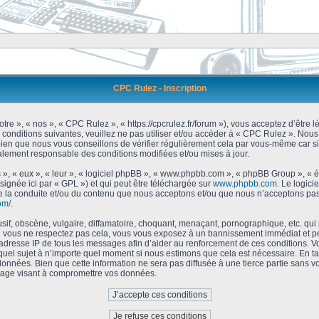
CPC Rulez - Inscription
tre », « nos », « CPC Rulez », « https://cpcrulez.fr/forum »), vous acceptez d’être
 conditions suivantes, veuillez ne pas utiliser et/ou accéder à « CPC Rulez ». No
bien que nous vous conseillons de vérifier régulièrement cela par vous-même car si
galement responsable des conditions modifiées et/ou mises à jour.
 », « eux », « leur », « logiciel phpBB », « www.phpbb.com », « phpBB Group », « 
signée ici par « GPL ») et qui peut être téléchargée sur
www.phpbb.com
. Le logici
 la conduite et/ou du contenu que nous acceptons et/ou que nous n’acceptons pas.
om/
.
f, obscène, vulgaire, diffamatoire, choquant, menaçant, pornographique, etc. qui po
Si vous ne respectez pas cela, vous vous exposez à un bannissement immédiat et pe
’adresse IP de tous les messages afin d’aider au renforcement de ces conditions. Vou
 quel sujet à n’importe quel moment si nous estimons que cela est nécessaire. En tan
onnées. Bien que cette information ne sera pas diffusée à une tierce partie sans 
tage visant à compromettre vos données.