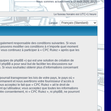
Nous sommes actuellement le 07 Août 2026, 20:22
Le fuseau horaire est UTC+1 heure
Langue :
 légalement responsable des conditions suivantes. Si vous
us pouvons modifier ces conditions à n’importe quel moment
 vous continuez à participer à « CPC Rulez » après que les
équipes de phpBB ») qui est une solution de création de
el phpBB a pour seul but de faciliter les discussions sur
 Si vous souhaitez obtenir plus d’informations concernant
urrait transgresser les lois de votre pays, le pays où «
rmanent et nous avertirons votre fournisseur d’accès à
s acceptez le fait que « CPC Rulez » ait le droit de
t qu’utilisateur, vous acceptez que toutes les informations
votre consentement, ni « CPC Rulez », ni phpBB, ne pourront