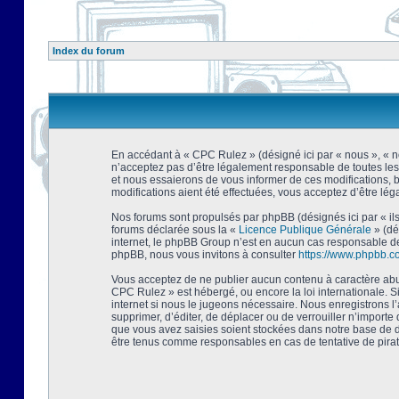
Index du forum
En accédant à « CPC Rulez » (désigné ici par « nous », « no
n’acceptez pas d’être légalement responsable de toutes les
et nous essaierons de vous informer de ces modifications, 
modifications aient été effectuées, vous acceptez d’être lé
Nos forums sont propulsés par phpBB (désignés ici par « ils
forums déclarée sous la «
Licence Publique Générale
» (dé
internet, le phpBB Group n’est en aucun cas responsable de
phpBB, nous vous invitons à consulter
https://www.phpbb.c
Vous acceptez de ne publier aucun contenu à caractère abusi
CPC Rulez » est hébergé, ou encore la loi internationale. 
internet si nous le jugeons nécessaire. Nous enregistrons l
supprimer, d’éditer, de déplacer ou de verrouiller n’importe
que vous avez saisies soient stockées dans notre base de d
être tenus comme responsables en cas de tentative de pira