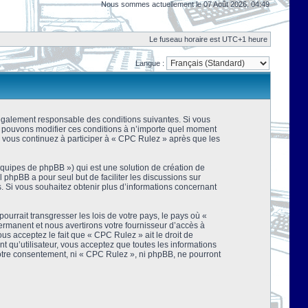
Nous sommes actuellement le 07 Août 2026, 04:49
Le fuseau horaire est UTC+1 heure
Langue :
 légalement responsable des conditions suivantes. Si vous
us pouvons modifier ces conditions à n’importe quel moment
 vous continuez à participer à « CPC Rulez » après que les
équipes de phpBB ») qui est une solution de création de
el phpBB a pour seul but de faciliter les discussions sur
 Si vous souhaitez obtenir plus d’informations concernant
urrait transgresser les lois de votre pays, le pays où «
rmanent et nous avertirons votre fournisseur d’accès à
s acceptez le fait que « CPC Rulez » ait le droit de
t qu’utilisateur, vous acceptez que toutes les informations
votre consentement, ni « CPC Rulez », ni phpBB, ne pourront