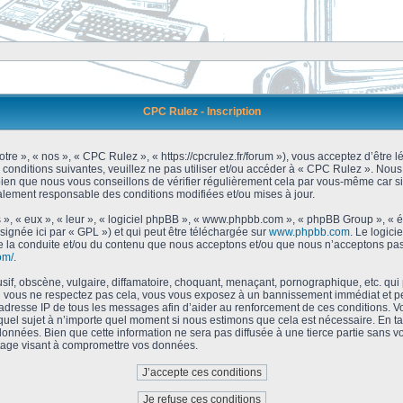
CPC Rulez - Inscription
tre », « nos », « CPC Rulez », « https://cpcrulez.fr/forum »), vous acceptez d’être
 conditions suivantes, veuillez ne pas utiliser et/ou accéder à « CPC Rulez ». No
bien que nous vous conseillons de vérifier régulièrement cela par vous-même car si
galement responsable des conditions modifiées et/ou mises à jour.
 », « eux », « leur », « logiciel phpBB », « www.phpbb.com », « phpBB Group », « 
signée ici par « GPL ») et qui peut être téléchargée sur
www.phpbb.com
. Le logici
 la conduite et/ou du contenu que nous acceptons et/ou que nous n’acceptons pas.
om/
.
f, obscène, vulgaire, diffamatoire, choquant, menaçant, pornographique, etc. qui po
Si vous ne respectez pas cela, vous vous exposez à un bannissement immédiat et pe
’adresse IP de tous les messages afin d’aider au renforcement de ces conditions. Vou
 quel sujet à n’importe quel moment si nous estimons que cela est nécessaire. En tan
onnées. Bien que cette information ne sera pas diffusée à une tierce partie sans 
tage visant à compromettre vos données.