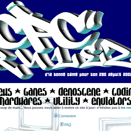
coup de main... Vous pouvez nous aider à mettre ce site à jour: n'hésitez pas à
me con
Connexion
FAQ