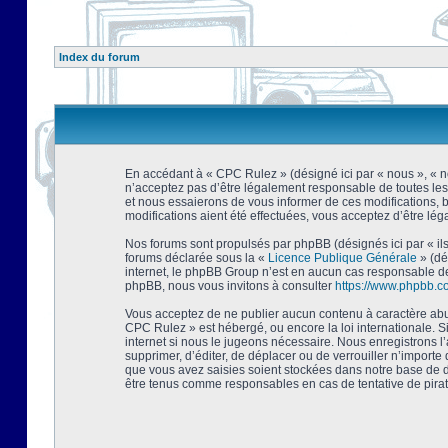
Index du forum
En accédant à « CPC Rulez » (désigné ici par « nous », « no
n’acceptez pas d’être légalement responsable de toutes les
et nous essaierons de vous informer de ces modifications, 
modifications aient été effectuées, vous acceptez d’être lé
Nos forums sont propulsés par phpBB (désignés ici par « ils
forums déclarée sous la «
Licence Publique Générale
» (dé
internet, le phpBB Group n’est en aucun cas responsable de
phpBB, nous vous invitons à consulter
https://www.phpbb.c
Vous acceptez de ne publier aucun contenu à caractère abusi
CPC Rulez » est hébergé, ou encore la loi internationale. 
internet si nous le jugeons nécessaire. Nous enregistrons l
supprimer, d’éditer, de déplacer ou de verrouiller n’importe
que vous avez saisies soient stockées dans notre base de d
être tenus comme responsables en cas de tentative de pira