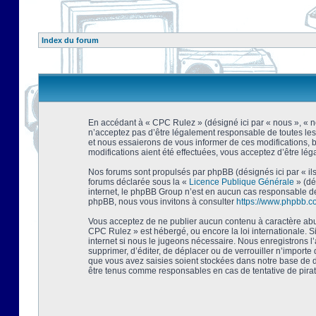
Index du forum
En accédant à « CPC Rulez » (désigné ici par « nous », « no
n’acceptez pas d’être légalement responsable de toutes les
et nous essaierons de vous informer de ces modifications, 
modifications aient été effectuées, vous acceptez d’être lé
Nos forums sont propulsés par phpBB (désignés ici par « ils
forums déclarée sous la «
Licence Publique Générale
» (dé
internet, le phpBB Group n’est en aucun cas responsable de
phpBB, nous vous invitons à consulter
https://www.phpbb.c
Vous acceptez de ne publier aucun contenu à caractère abusi
CPC Rulez » est hébergé, ou encore la loi internationale. 
internet si nous le jugeons nécessaire. Nous enregistrons l
supprimer, d’éditer, de déplacer ou de verrouiller n’importe
que vous avez saisies soient stockées dans notre base de d
être tenus comme responsables en cas de tentative de pira