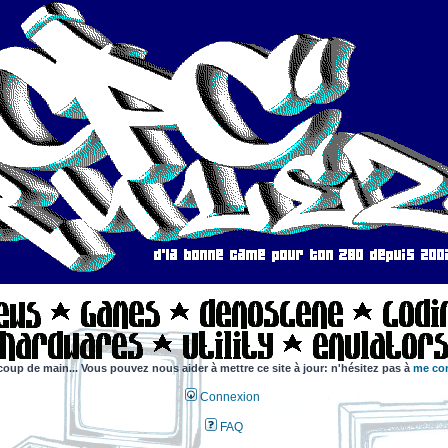
coup de main... Vous pouvez nous aider à mettre ce site à jour: n'hésitez pas à
me con
Connexion
FAQ