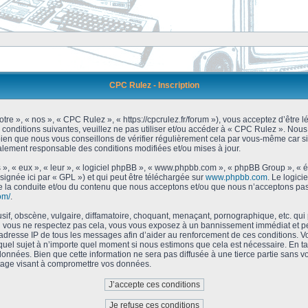
CPC Rulez - Inscription
tre », « nos », « CPC Rulez », « https://cpcrulez.fr/forum »), vous acceptez d’être
 conditions suivantes, veuillez ne pas utiliser et/ou accéder à « CPC Rulez ». No
bien que nous vous conseillons de vérifier régulièrement cela par vous-même car si
galement responsable des conditions modifiées et/ou mises à jour.
 », « eux », « leur », « logiciel phpBB », « www.phpbb.com », « phpBB Group », « 
signée ici par « GPL ») et qui peut être téléchargée sur
www.phpbb.com
. Le logici
 la conduite et/ou du contenu que nous acceptons et/ou que nous n’acceptons pas.
om/
.
f, obscène, vulgaire, diffamatoire, choquant, menaçant, pornographique, etc. qui po
Si vous ne respectez pas cela, vous vous exposez à un bannissement immédiat et pe
’adresse IP de tous les messages afin d’aider au renforcement de ces conditions. Vou
 quel sujet à n’importe quel moment si nous estimons que cela est nécessaire. En tan
onnées. Bien que cette information ne sera pas diffusée à une tierce partie sans 
tage visant à compromettre vos données.