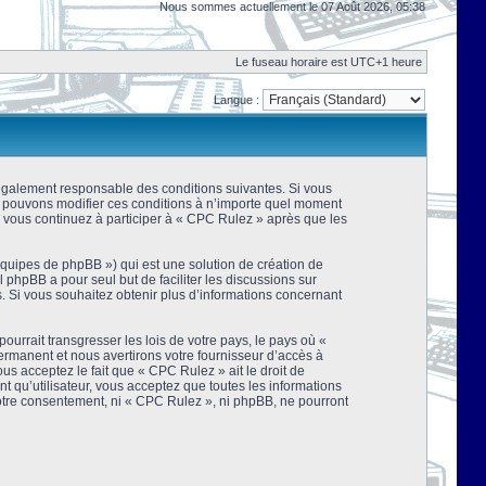
Nous sommes actuellement le 07 Août 2026, 05:38
Le fuseau horaire est UTC+1 heure
Langue :
 légalement responsable des conditions suivantes. Si vous
us pouvons modifier ces conditions à n’importe quel moment
 vous continuez à participer à « CPC Rulez » après que les
équipes de phpBB ») qui est une solution de création de
el phpBB a pour seul but de faciliter les discussions sur
 Si vous souhaitez obtenir plus d’informations concernant
urrait transgresser les lois de votre pays, le pays où «
rmanent et nous avertirons votre fournisseur d’accès à
s acceptez le fait que « CPC Rulez » ait le droit de
t qu’utilisateur, vous acceptez que toutes les informations
votre consentement, ni « CPC Rulez », ni phpBB, ne pourront