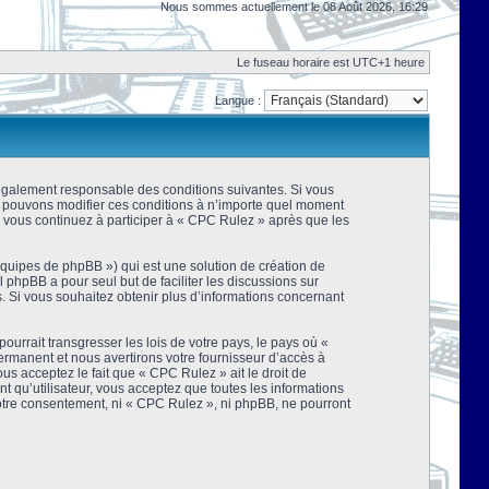
Nous sommes actuellement le 08 Août 2026, 16:29
Le fuseau horaire est UTC+1 heure
Langue :
 légalement responsable des conditions suivantes. Si vous
us pouvons modifier ces conditions à n’importe quel moment
 vous continuez à participer à « CPC Rulez » après que les
équipes de phpBB ») qui est une solution de création de
el phpBB a pour seul but de faciliter les discussions sur
 Si vous souhaitez obtenir plus d’informations concernant
urrait transgresser les lois de votre pays, le pays où «
rmanent et nous avertirons votre fournisseur d’accès à
s acceptez le fait que « CPC Rulez » ait le droit de
t qu’utilisateur, vous acceptez que toutes les informations
votre consentement, ni « CPC Rulez », ni phpBB, ne pourront