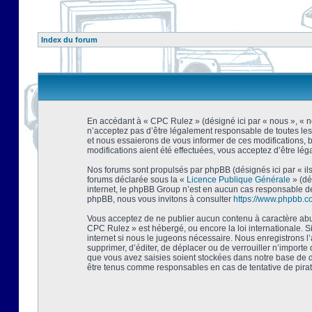
Index du forum
En accédant à « CPC Rulez » (désigné ici par « nous », « no
n’acceptez pas d’être légalement responsable de toutes les
et nous essaierons de vous informer de ces modifications, 
modifications aient été effectuées, vous acceptez d’être lé
Nos forums sont propulsés par phpBB (désignés ici par « ils
forums déclarée sous la «
Licence Publique Générale
» (dé
internet, le phpBB Group n’est en aucun cas responsable de
phpBB, nous vous invitons à consulter
https://www.phpbb.c
Vous acceptez de ne publier aucun contenu à caractère abusi
CPC Rulez » est hébergé, ou encore la loi internationale. 
internet si nous le jugeons nécessaire. Nous enregistrons l
supprimer, d’éditer, de déplacer ou de verrouiller n’importe
que vous avez saisies soient stockées dans notre base de d
être tenus comme responsables en cas de tentative de pira