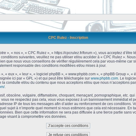
CPC Rulez - Inscription
tre », « nos », « CPC Rulez », « https://cpcrulez.fr/forum »), vous acceptez d’être
 conditions suivantes, veuillez ne pas utiliser et/ou accéder à « CPC Rulez ». No
bien que nous vous conseillons de vérifier régulièrement cela par vous-même car si
galement responsable des conditions modifiées et/ou mises à jour.
 », « eux », « leur », « logiciel phpBB », « www.phpbb.com », « phpBB Group », « 
signée ici par « GPL ») et qui peut être téléchargée sur
www.phpbb.com
. Le logici
 la conduite et/ou du contenu que nous acceptons et/ou que nous n’acceptons pas.
om/
.
f, obscène, vulgaire, diffamatoire, choquant, menaçant, pornographique, etc. qui po
Si vous ne respectez pas cela, vous vous exposez à un bannissement immédiat et pe
’adresse IP de tous les messages afin d’aider au renforcement de ces conditions. Vou
 quel sujet à n’importe quel moment si nous estimons que cela est nécessaire. En tan
onnées. Bien que cette information ne sera pas diffusée à une tierce partie sans 
tage visant à compromettre vos données.