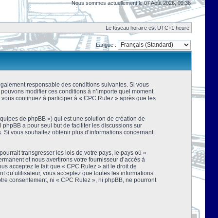
Nous sommes actuellement le 07 Août 2026, 09:38
Le fuseau horaire est UTC+1 heure
Langue :
 légalement responsable des conditions suivantes. Si vous
us pouvons modifier ces conditions à n’importe quel moment
 vous continuez à participer à « CPC Rulez » après que les
équipes de phpBB ») qui est une solution de création de
el phpBB a pour seul but de faciliter les discussions sur
 Si vous souhaitez obtenir plus d’informations concernant
urrait transgresser les lois de votre pays, le pays où «
rmanent et nous avertirons votre fournisseur d’accès à
s acceptez le fait que « CPC Rulez » ait le droit de
t qu’utilisateur, vous acceptez que toutes les informations
votre consentement, ni « CPC Rulez », ni phpBB, ne pourront