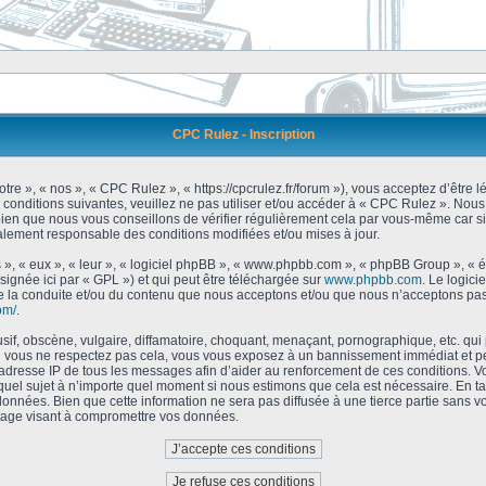
CPC Rulez - Inscription
tre », « nos », « CPC Rulez », « https://cpcrulez.fr/forum »), vous acceptez d’être
 conditions suivantes, veuillez ne pas utiliser et/ou accéder à « CPC Rulez ». No
bien que nous vous conseillons de vérifier régulièrement cela par vous-même car si
galement responsable des conditions modifiées et/ou mises à jour.
 », « eux », « leur », « logiciel phpBB », « www.phpbb.com », « phpBB Group », « 
signée ici par « GPL ») et qui peut être téléchargée sur
www.phpbb.com
. Le logici
 la conduite et/ou du contenu que nous acceptons et/ou que nous n’acceptons pas.
om/
.
f, obscène, vulgaire, diffamatoire, choquant, menaçant, pornographique, etc. qui po
Si vous ne respectez pas cela, vous vous exposez à un bannissement immédiat et pe
’adresse IP de tous les messages afin d’aider au renforcement de ces conditions. Vou
 quel sujet à n’importe quel moment si nous estimons que cela est nécessaire. En tan
onnées. Bien que cette information ne sera pas diffusée à une tierce partie sans 
tage visant à compromettre vos données.