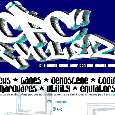
coup de main... Vous pouvez nous aider à mettre ce site à jour: n'hésitez pas à
me con
Connexion
FAQ