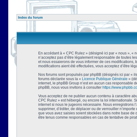
Index du forum
En accédant à « CPC Rulez » (désigné ici par « nous », « no
n’acceptez pas d’être légalement responsable de toutes les
et nous essaierons de vous informer de ces modifications, 
modifications aient été effectuées, vous acceptez d’être lé
Nos forums sont propulsés par phpBB (désignés ici par « ils
forums déclarée sous la «
Licence Publique Générale
» (dé
internet, le phpBB Group n’est en aucun cas responsable de
phpBB, nous vous invitons à consulter
https://www.phpbb.c
Vous acceptez de ne publier aucun contenu à caractère abusi
CPC Rulez » est hébergé, ou encore la loi internationale. 
internet si nous le jugeons nécessaire. Nous enregistrons l
supprimer, d’éditer, de déplacer ou de verrouiller n’importe
que vous avez saisies soient stockées dans notre base de d
être tenus comme responsables en cas de tentative de pira