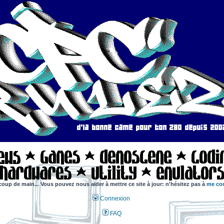
coup de main... Vous pouvez nous aider à mettre ce site à jour: n'hésitez pas à
me con
Connexion
FAQ