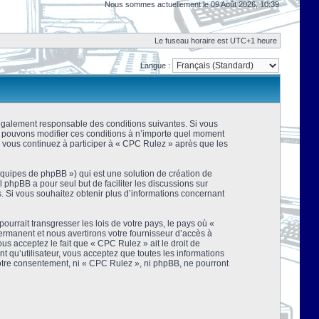
Nous sommes actuellement le 09 Août 2026, 10:39
Le fuseau horaire est UTC+1 heure
Langue :
 légalement responsable des conditions suivantes. Si vous
us pouvons modifier ces conditions à n’importe quel moment
 vous continuez à participer à « CPC Rulez » après que les
équipes de phpBB ») qui est une solution de création de
el phpBB a pour seul but de faciliter les discussions sur
 Si vous souhaitez obtenir plus d’informations concernant
urrait transgresser les lois de votre pays, le pays où «
rmanent et nous avertirons votre fournisseur d’accès à
s acceptez le fait que « CPC Rulez » ait le droit de
t qu’utilisateur, vous acceptez que toutes les informations
votre consentement, ni « CPC Rulez », ni phpBB, ne pourront