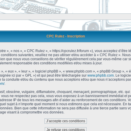
CPC Rulez - Inscription
tre », « nos », « CPC Rulez », « https://cpcrulez.fr/forum »), vous acceptez d’être
 conditions suivantes, veuillez ne pas utiliser et/ou accéder à « CPC Rulez ». No
bien que nous vous conseillons de vérifier régulièrement cela par vous-même car si
galement responsable des conditions modifiées et/ou mises à jour.
 », « eux », « leur », « logiciel phpBB », « www.phpbb.com », « phpBB Group », « 
signée ici par « GPL ») et qui peut être téléchargée sur
www.phpbb.com
. Le logici
 la conduite et/ou du contenu que nous acceptons et/ou que nous n’acceptons pas.
om/
.
f, obscène, vulgaire, diffamatoire, choquant, menaçant, pornographique, etc. qui po
Si vous ne respectez pas cela, vous vous exposez à un bannissement immédiat et pe
’adresse IP de tous les messages afin d’aider au renforcement de ces conditions. Vou
 quel sujet à n’importe quel moment si nous estimons que cela est nécessaire. En tan
onnées. Bien que cette information ne sera pas diffusée à une tierce partie sans 
tage visant à compromettre vos données.