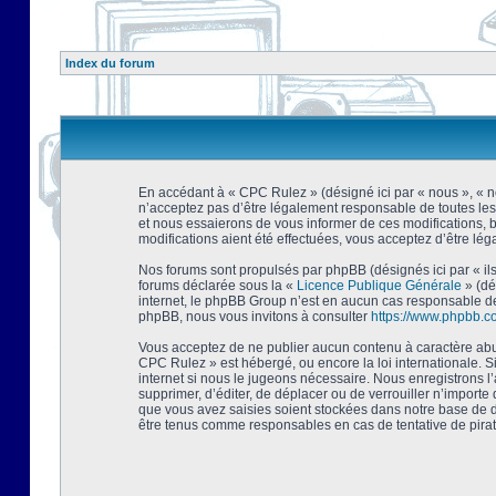
Index du forum
En accédant à « CPC Rulez » (désigné ici par « nous », « no
n’acceptez pas d’être légalement responsable de toutes les
et nous essaierons de vous informer de ces modifications, 
modifications aient été effectuées, vous acceptez d’être lé
Nos forums sont propulsés par phpBB (désignés ici par « ils
forums déclarée sous la «
Licence Publique Générale
» (dé
internet, le phpBB Group n’est en aucun cas responsable de
phpBB, nous vous invitons à consulter
https://www.phpbb.c
Vous acceptez de ne publier aucun contenu à caractère abusi
CPC Rulez » est hébergé, ou encore la loi internationale. 
internet si nous le jugeons nécessaire. Nous enregistrons l
supprimer, d’éditer, de déplacer ou de verrouiller n’importe
que vous avez saisies soient stockées dans notre base de d
être tenus comme responsables en cas de tentative de pira