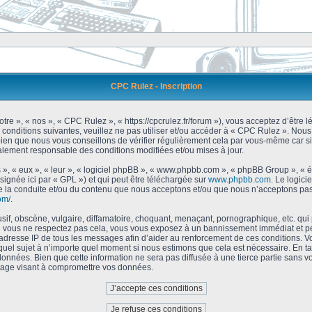
CPC Rulez - Inscription
tre », « nos », « CPC Rulez », « https://cpcrulez.fr/forum »), vous acceptez d’être
 conditions suivantes, veuillez ne pas utiliser et/ou accéder à « CPC Rulez ». No
bien que nous vous conseillons de vérifier régulièrement cela par vous-même car si
galement responsable des conditions modifiées et/ou mises à jour.
 », « eux », « leur », « logiciel phpBB », « www.phpbb.com », « phpBB Group », « 
signée ici par « GPL ») et qui peut être téléchargée sur
www.phpbb.com
. Le logici
 la conduite et/ou du contenu que nous acceptons et/ou que nous n’acceptons pas.
om/
.
f, obscène, vulgaire, diffamatoire, choquant, menaçant, pornographique, etc. qui po
Si vous ne respectez pas cela, vous vous exposez à un bannissement immédiat et pe
’adresse IP de tous les messages afin d’aider au renforcement de ces conditions. Vou
 quel sujet à n’importe quel moment si nous estimons que cela est nécessaire. En tan
onnées. Bien que cette information ne sera pas diffusée à une tierce partie sans 
tage visant à compromettre vos données.