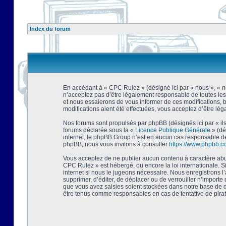
Index du forum
En accédant à « CPC Rulez » (désigné ici par « nous », « no
n’acceptez pas d’être légalement responsable de toutes les
et nous essaierons de vous informer de ces modifications, 
modifications aient été effectuées, vous acceptez d’être lé
Nos forums sont propulsés par phpBB (désignés ici par « ils
forums déclarée sous la «
Licence Publique Générale
» (dé
internet, le phpBB Group n’est en aucun cas responsable de
phpBB, nous vous invitons à consulter
https://www.phpbb.c
Vous acceptez de ne publier aucun contenu à caractère abusi
CPC Rulez » est hébergé, ou encore la loi internationale. 
internet si nous le jugeons nécessaire. Nous enregistrons l
supprimer, d’éditer, de déplacer ou de verrouiller n’importe
que vous avez saisies soient stockées dans notre base de d
être tenus comme responsables en cas de tentative de pira