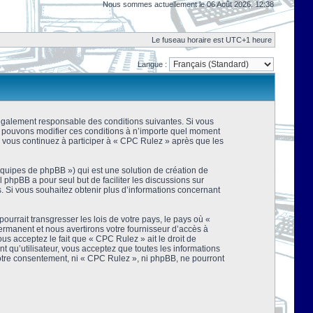
Nous sommes actuellement le 06 Août 2026, 12:38
Le fuseau horaire est UTC+1 heure
Langue :
 légalement responsable des conditions suivantes. Si vous
us pouvons modifier ces conditions à n’importe quel moment
 vous continuez à participer à « CPC Rulez » après que les
équipes de phpBB ») qui est une solution de création de
el phpBB a pour seul but de faciliter les discussions sur
 Si vous souhaitez obtenir plus d’informations concernant
urrait transgresser les lois de votre pays, le pays où «
rmanent et nous avertirons votre fournisseur d’accès à
s acceptez le fait que « CPC Rulez » ait le droit de
t qu’utilisateur, vous acceptez que toutes les informations
votre consentement, ni « CPC Rulez », ni phpBB, ne pourront