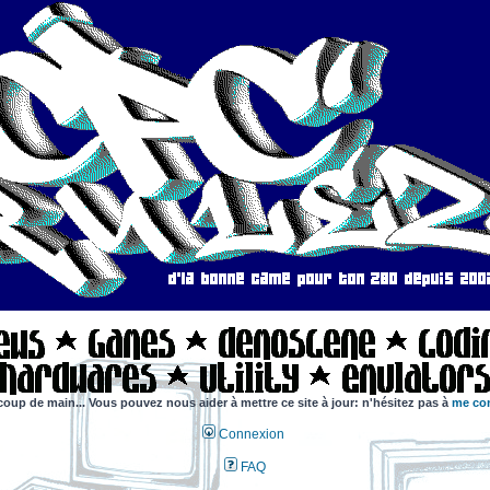
coup de main... Vous pouvez nous aider à mettre ce site à jour: n'hésitez pas à
me con
Connexion
FAQ