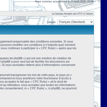
Nous sommes actuellement le 07 Août 2026, 23:06
Le fuseau horaire est UTC+1 heure
Langue :
 légalement responsable des conditions suivantes. Si vous
us pouvons modifier ces conditions à n’importe quel moment
 vous continuez à participer à « CPC Rulez » après que les
équipes de phpBB ») qui est une solution de création de
el phpBB a pour seul but de faciliter les discussions sur
 Si vous souhaitez obtenir plus d’informations concernant
urrait transgresser les lois de votre pays, le pays où «
rmanent et nous avertirons votre fournisseur d’accès à
s acceptez le fait que « CPC Rulez » ait le droit de
t qu’utilisateur, vous acceptez que toutes les informations
votre consentement, ni « CPC Rulez », ni phpBB, ne pourront