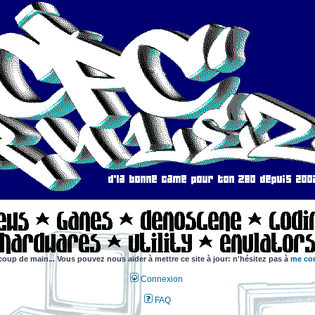
coup de main... Vous pouvez nous aider à mettre ce site à jour: n'hésitez pas à
me con
Connexion
FAQ