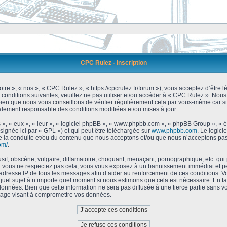
CPC Rulez - Inscription
tre », « nos », « CPC Rulez », « https://cpcrulez.fr/forum »), vous acceptez d’être
 conditions suivantes, veuillez ne pas utiliser et/ou accéder à « CPC Rulez ». No
bien que nous vous conseillons de vérifier régulièrement cela par vous-même car si
galement responsable des conditions modifiées et/ou mises à jour.
 », « eux », « leur », « logiciel phpBB », « www.phpbb.com », « phpBB Group », « 
signée ici par « GPL ») et qui peut être téléchargée sur
www.phpbb.com
. Le logici
 la conduite et/ou du contenu que nous acceptons et/ou que nous n’acceptons pas.
om/
.
f, obscène, vulgaire, diffamatoire, choquant, menaçant, pornographique, etc. qui po
Si vous ne respectez pas cela, vous vous exposez à un bannissement immédiat et pe
’adresse IP de tous les messages afin d’aider au renforcement de ces conditions. Vou
 quel sujet à n’importe quel moment si nous estimons que cela est nécessaire. En tan
onnées. Bien que cette information ne sera pas diffusée à une tierce partie sans 
tage visant à compromettre vos données.