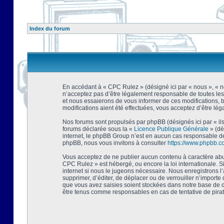
Index du forum
En accédant à « CPC Rulez » (désigné ici par « nous », « no
n’acceptez pas d’être légalement responsable de toutes les
et nous essaierons de vous informer de ces modifications, 
modifications aient été effectuées, vous acceptez d’être lé
Nos forums sont propulsés par phpBB (désignés ici par « ils
forums déclarée sous la «
Licence Publique Générale
» (dé
internet, le phpBB Group n’est en aucun cas responsable de
phpBB, nous vous invitons à consulter
https://www.phpbb.c
Vous acceptez de ne publier aucun contenu à caractère abusi
CPC Rulez » est hébergé, ou encore la loi internationale. 
internet si nous le jugeons nécessaire. Nous enregistrons l
supprimer, d’éditer, de déplacer ou de verrouiller n’importe
que vous avez saisies soient stockées dans notre base de d
être tenus comme responsables en cas de tentative de pira