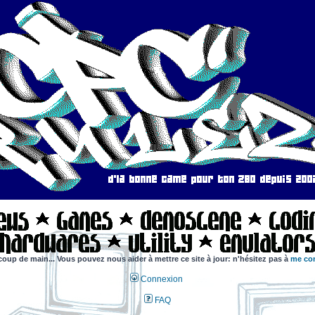
coup de main... Vous pouvez nous aider à mettre ce site à jour: n'hésitez pas à
me con
Connexion
FAQ