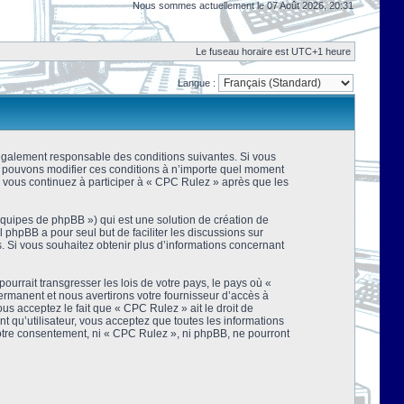
Nous sommes actuellement le 07 Août 2026, 20:31
Le fuseau horaire est UTC+1 heure
Langue :
 légalement responsable des conditions suivantes. Si vous
us pouvons modifier ces conditions à n’importe quel moment
 vous continuez à participer à « CPC Rulez » après que les
équipes de phpBB ») qui est une solution de création de
el phpBB a pour seul but de faciliter les discussions sur
 Si vous souhaitez obtenir plus d’informations concernant
urrait transgresser les lois de votre pays, le pays où «
rmanent et nous avertirons votre fournisseur d’accès à
s acceptez le fait que « CPC Rulez » ait le droit de
t qu’utilisateur, vous acceptez que toutes les informations
votre consentement, ni « CPC Rulez », ni phpBB, ne pourront