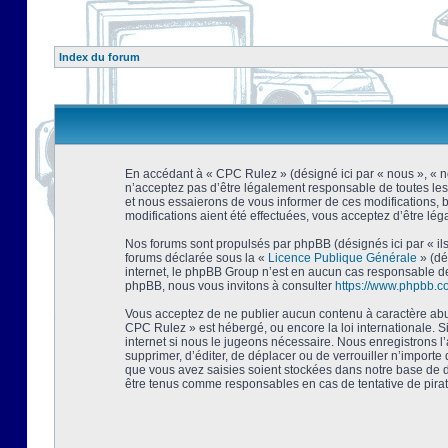
Index du forum
En accédant à « CPC Rulez » (désigné ici par « nous », « no
n’acceptez pas d’être légalement responsable de toutes les
et nous essaierons de vous informer de ces modifications, 
modifications aient été effectuées, vous acceptez d’être lé
Nos forums sont propulsés par phpBB (désignés ici par « ils
forums déclarée sous la «
Licence Publique Générale
» (dé
internet, le phpBB Group n’est en aucun cas responsable de
phpBB, nous vous invitons à consulter
https://www.phpbb.c
Vous acceptez de ne publier aucun contenu à caractère abusi
CPC Rulez » est hébergé, ou encore la loi internationale. 
internet si nous le jugeons nécessaire. Nous enregistrons l
supprimer, d’éditer, de déplacer ou de verrouiller n’importe
que vous avez saisies soient stockées dans notre base de d
être tenus comme responsables en cas de tentative de pira