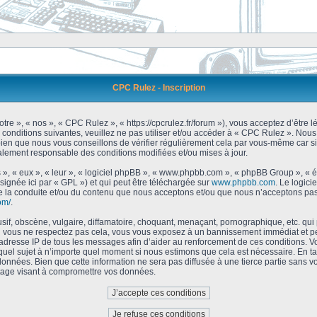
CPC Rulez - Inscription
tre », « nos », « CPC Rulez », « https://cpcrulez.fr/forum »), vous acceptez d’être
 conditions suivantes, veuillez ne pas utiliser et/ou accéder à « CPC Rulez ». No
bien que nous vous conseillons de vérifier régulièrement cela par vous-même car si
galement responsable des conditions modifiées et/ou mises à jour.
 », « eux », « leur », « logiciel phpBB », « www.phpbb.com », « phpBB Group », « 
signée ici par « GPL ») et qui peut être téléchargée sur
www.phpbb.com
. Le logici
 la conduite et/ou du contenu que nous acceptons et/ou que nous n’acceptons pas.
om/
.
f, obscène, vulgaire, diffamatoire, choquant, menaçant, pornographique, etc. qui po
Si vous ne respectez pas cela, vous vous exposez à un bannissement immédiat et pe
’adresse IP de tous les messages afin d’aider au renforcement de ces conditions. Vou
 quel sujet à n’importe quel moment si nous estimons que cela est nécessaire. En tan
onnées. Bien que cette information ne sera pas diffusée à une tierce partie sans 
tage visant à compromettre vos données.