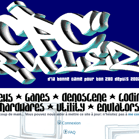
coup de main... Vous pouvez nous aider à mettre ce site à jour: n'hésitez pas à
me con
Connexion
FAQ