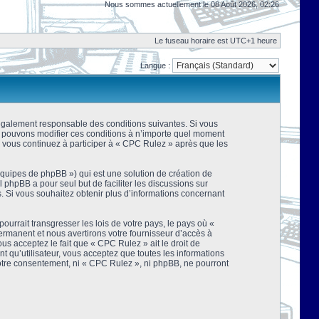
Nous sommes actuellement le 08 Août 2026, 02:26
Le fuseau horaire est UTC+1 heure
Langue :
 légalement responsable des conditions suivantes. Si vous
us pouvons modifier ces conditions à n’importe quel moment
 vous continuez à participer à « CPC Rulez » après que les
équipes de phpBB ») qui est une solution de création de
el phpBB a pour seul but de faciliter les discussions sur
 Si vous souhaitez obtenir plus d’informations concernant
urrait transgresser les lois de votre pays, le pays où «
rmanent et nous avertirons votre fournisseur d’accès à
s acceptez le fait que « CPC Rulez » ait le droit de
t qu’utilisateur, vous acceptez que toutes les informations
votre consentement, ni « CPC Rulez », ni phpBB, ne pourront