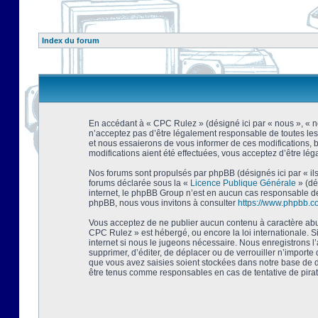
Index du forum
En accédant à « CPC Rulez » (désigné ici par « nous », « no
n’acceptez pas d’être légalement responsable de toutes les
et nous essaierons de vous informer de ces modifications, 
modifications aient été effectuées, vous acceptez d’être lé
Nos forums sont propulsés par phpBB (désignés ici par « ils
forums déclarée sous la «
Licence Publique Générale
» (dé
internet, le phpBB Group n’est en aucun cas responsable de
phpBB, nous vous invitons à consulter
https://www.phpbb.c
Vous acceptez de ne publier aucun contenu à caractère abusi
CPC Rulez » est hébergé, ou encore la loi internationale. 
internet si nous le jugeons nécessaire. Nous enregistrons l
supprimer, d’éditer, de déplacer ou de verrouiller n’importe
que vous avez saisies soient stockées dans notre base de d
être tenus comme responsables en cas de tentative de pira