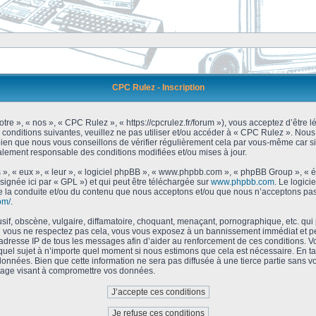
CPC Rulez - Inscription
tre », « nos », « CPC Rulez », « https://cpcrulez.fr/forum »), vous acceptez d’être
 conditions suivantes, veuillez ne pas utiliser et/ou accéder à « CPC Rulez ». No
bien que nous vous conseillons de vérifier régulièrement cela par vous-même car si
galement responsable des conditions modifiées et/ou mises à jour.
 », « eux », « leur », « logiciel phpBB », « www.phpbb.com », « phpBB Group », « 
signée ici par « GPL ») et qui peut être téléchargée sur
www.phpbb.com
. Le logici
 la conduite et/ou du contenu que nous acceptons et/ou que nous n’acceptons pas.
om/
.
f, obscène, vulgaire, diffamatoire, choquant, menaçant, pornographique, etc. qui po
Si vous ne respectez pas cela, vous vous exposez à un bannissement immédiat et pe
’adresse IP de tous les messages afin d’aider au renforcement de ces conditions. Vou
 quel sujet à n’importe quel moment si nous estimons que cela est nécessaire. En tan
onnées. Bien que cette information ne sera pas diffusée à une tierce partie sans 
tage visant à compromettre vos données.