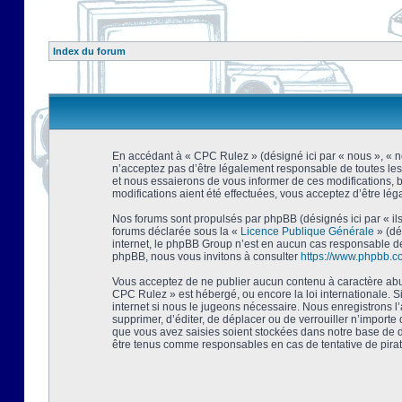
Index du forum
En accédant à « CPC Rulez » (désigné ici par « nous », « no
n’acceptez pas d’être légalement responsable de toutes les
et nous essaierons de vous informer de ces modifications, 
modifications aient été effectuées, vous acceptez d’être lé
Nos forums sont propulsés par phpBB (désignés ici par « ils
forums déclarée sous la «
Licence Publique Générale
» (dé
internet, le phpBB Group n’est en aucun cas responsable de
phpBB, nous vous invitons à consulter
https://www.phpbb.c
Vous acceptez de ne publier aucun contenu à caractère abusi
CPC Rulez » est hébergé, ou encore la loi internationale. 
internet si nous le jugeons nécessaire. Nous enregistrons l
supprimer, d’éditer, de déplacer ou de verrouiller n’importe
que vous avez saisies soient stockées dans notre base de d
être tenus comme responsables en cas de tentative de pira