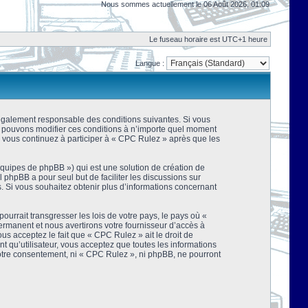
Nous sommes actuellement le 06 Août 2026, 01:09
Le fuseau horaire est UTC+1 heure
Langue :
 légalement responsable des conditions suivantes. Si vous
us pouvons modifier ces conditions à n’importe quel moment
 vous continuez à participer à « CPC Rulez » après que les
équipes de phpBB ») qui est une solution de création de
el phpBB a pour seul but de faciliter les discussions sur
 Si vous souhaitez obtenir plus d’informations concernant
urrait transgresser les lois de votre pays, le pays où «
rmanent et nous avertirons votre fournisseur d’accès à
s acceptez le fait que « CPC Rulez » ait le droit de
t qu’utilisateur, vous acceptez que toutes les informations
votre consentement, ni « CPC Rulez », ni phpBB, ne pourront