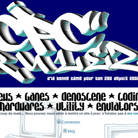
coup de main... Vous pouvez nous aider à mettre ce site à jour: n'hésitez pas à
me con
Connexion
FAQ