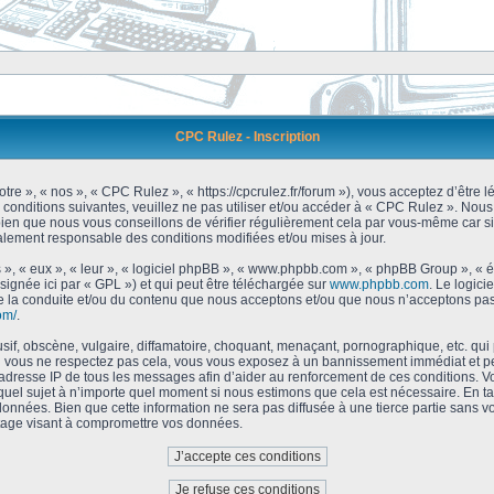
CPC Rulez - Inscription
tre », « nos », « CPC Rulez », « https://cpcrulez.fr/forum »), vous acceptez d’être
 conditions suivantes, veuillez ne pas utiliser et/ou accéder à « CPC Rulez ». No
bien que nous vous conseillons de vérifier régulièrement cela par vous-même car si
galement responsable des conditions modifiées et/ou mises à jour.
 », « eux », « leur », « logiciel phpBB », « www.phpbb.com », « phpBB Group », « 
signée ici par « GPL ») et qui peut être téléchargée sur
www.phpbb.com
. Le logici
 la conduite et/ou du contenu que nous acceptons et/ou que nous n’acceptons pas.
om/
.
f, obscène, vulgaire, diffamatoire, choquant, menaçant, pornographique, etc. qui po
Si vous ne respectez pas cela, vous vous exposez à un bannissement immédiat et pe
’adresse IP de tous les messages afin d’aider au renforcement de ces conditions. Vou
 quel sujet à n’importe quel moment si nous estimons que cela est nécessaire. En tan
onnées. Bien que cette information ne sera pas diffusée à une tierce partie sans 
tage visant à compromettre vos données.