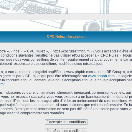
CPC Rulez - Inscription
tre », « nos », « CPC Rulez », « https://cpcrulez.fr/forum »), vous acceptez d’être
 conditions suivantes, veuillez ne pas utiliser et/ou accéder à « CPC Rulez ». No
bien que nous vous conseillons de vérifier régulièrement cela par vous-même car si
galement responsable des conditions modifiées et/ou mises à jour.
 », « eux », « leur », « logiciel phpBB », « www.phpbb.com », « phpBB Group », « 
signée ici par « GPL ») et qui peut être téléchargée sur
www.phpbb.com
. Le logici
 la conduite et/ou du contenu que nous acceptons et/ou que nous n’acceptons pas.
om/
.
f, obscène, vulgaire, diffamatoire, choquant, menaçant, pornographique, etc. qui po
Si vous ne respectez pas cela, vous vous exposez à un bannissement immédiat et pe
’adresse IP de tous les messages afin d’aider au renforcement de ces conditions. Vou
 quel sujet à n’importe quel moment si nous estimons que cela est nécessaire. En tan
onnées. Bien que cette information ne sera pas diffusée à une tierce partie sans 
tage visant à compromettre vos données.