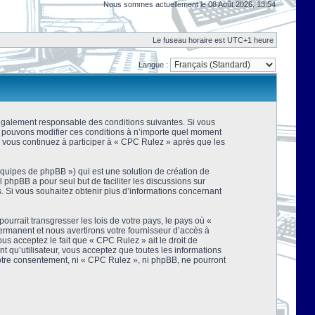
Nous sommes actuellement le 08 Août 2026, 13:54
Le fuseau horaire est UTC+1 heure
Langue :
 légalement responsable des conditions suivantes. Si vous
us pouvons modifier ces conditions à n’importe quel moment
 vous continuez à participer à « CPC Rulez » après que les
équipes de phpBB ») qui est une solution de création de
el phpBB a pour seul but de faciliter les discussions sur
 Si vous souhaitez obtenir plus d’informations concernant
urrait transgresser les lois de votre pays, le pays où «
rmanent et nous avertirons votre fournisseur d’accès à
s acceptez le fait que « CPC Rulez » ait le droit de
t qu’utilisateur, vous acceptez que toutes les informations
votre consentement, ni « CPC Rulez », ni phpBB, ne pourront