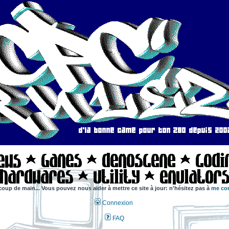
coup de main... Vous pouvez nous aider à mettre ce site à jour: n'hésitez pas à
me con
Connexion
FAQ