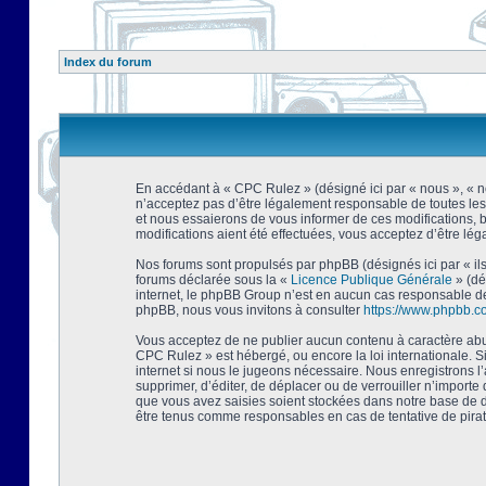
Index du forum
En accédant à « CPC Rulez » (désigné ici par « nous », « no
n’acceptez pas d’être légalement responsable de toutes les
et nous essaierons de vous informer de ces modifications, 
modifications aient été effectuées, vous acceptez d’être lé
Nos forums sont propulsés par phpBB (désignés ici par « ils
forums déclarée sous la «
Licence Publique Générale
» (dé
internet, le phpBB Group n’est en aucun cas responsable de
phpBB, nous vous invitons à consulter
https://www.phpbb.c
Vous acceptez de ne publier aucun contenu à caractère abusi
CPC Rulez » est hébergé, ou encore la loi internationale. 
internet si nous le jugeons nécessaire. Nous enregistrons l
supprimer, d’éditer, de déplacer ou de verrouiller n’importe
que vous avez saisies soient stockées dans notre base de d
être tenus comme responsables en cas de tentative de pira