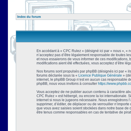
Index du forum
En accédant à « CPC Rulez » (désigné ici par « nous », « no
n’acceptez pas d’être légalement responsable de toutes les
et nous essaierons de vous informer de ces modifications, 
modifications aient été effectuées, vous acceptez d’être lé
Nos forums sont propulsés par phpBB (désignés ici par « ils
forums déclarée sous la «
Licence Publique Générale
» (dé
internet, le phpBB Group n’est en aucun cas responsable de
phpBB, nous vous invitons à consulter
https://www.phpbb.c
Vous acceptez de ne publier aucun contenu à caractère abusi
CPC Rulez » est hébergé, ou encore la loi internationale. 
internet si nous le jugeons nécessaire. Nous enregistrons l
supprimer, d’éditer, de déplacer ou de verrouiller n’importe
que vous avez saisies soient stockées dans notre base de d
être tenus comme responsables en cas de tentative de pira