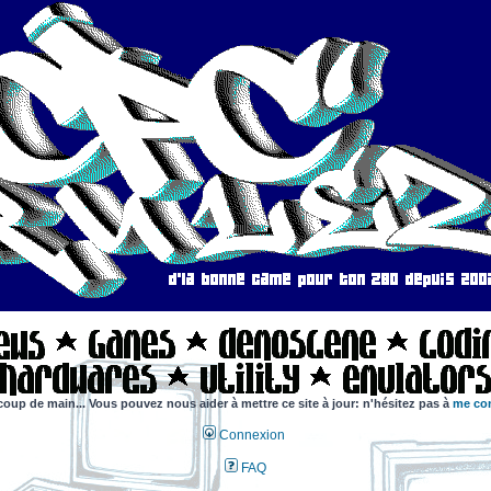
coup de main... Vous pouvez nous aider à mettre ce site à jour: n'hésitez pas à
me con
Connexion
FAQ