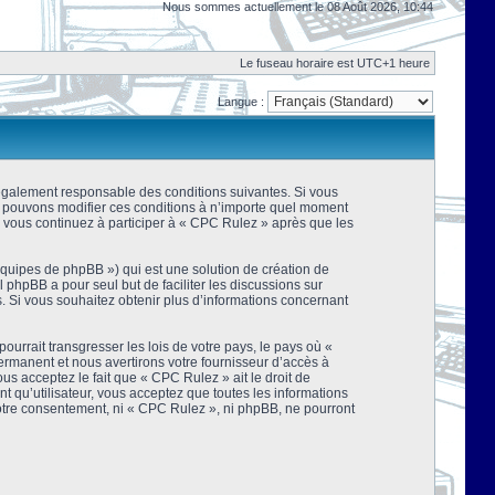
Nous sommes actuellement le 08 Août 2026, 10:44
Le fuseau horaire est UTC+1 heure
Langue :
 légalement responsable des conditions suivantes. Si vous
us pouvons modifier ces conditions à n’importe quel moment
 vous continuez à participer à « CPC Rulez » après que les
équipes de phpBB ») qui est une solution de création de
el phpBB a pour seul but de faciliter les discussions sur
 Si vous souhaitez obtenir plus d’informations concernant
urrait transgresser les lois de votre pays, le pays où «
rmanent et nous avertirons votre fournisseur d’accès à
s acceptez le fait que « CPC Rulez » ait le droit de
t qu’utilisateur, vous acceptez que toutes les informations
votre consentement, ni « CPC Rulez », ni phpBB, ne pourront