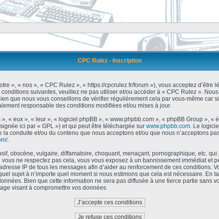
CPC Rulez - Inscription
tre », « nos », « CPC Rulez », « https://cpcrulez.fr/forum »), vous acceptez d’être
 conditions suivantes, veuillez ne pas utiliser et/ou accéder à « CPC Rulez ». No
bien que nous vous conseillons de vérifier régulièrement cela par vous-même car si
galement responsable des conditions modifiées et/ou mises à jour.
 », « eux », « leur », « logiciel phpBB », « www.phpbb.com », « phpBB Group », « 
signée ici par « GPL ») et qui peut être téléchargée sur
www.phpbb.com
. Le logici
 la conduite et/ou du contenu que nous acceptons et/ou que nous n’acceptons pas.
om/
.
f, obscène, vulgaire, diffamatoire, choquant, menaçant, pornographique, etc. qui po
Si vous ne respectez pas cela, vous vous exposez à un bannissement immédiat et pe
’adresse IP de tous les messages afin d’aider au renforcement de ces conditions. Vou
 quel sujet à n’importe quel moment si nous estimons que cela est nécessaire. En tan
onnées. Bien que cette information ne sera pas diffusée à une tierce partie sans 
tage visant à compromettre vos données.