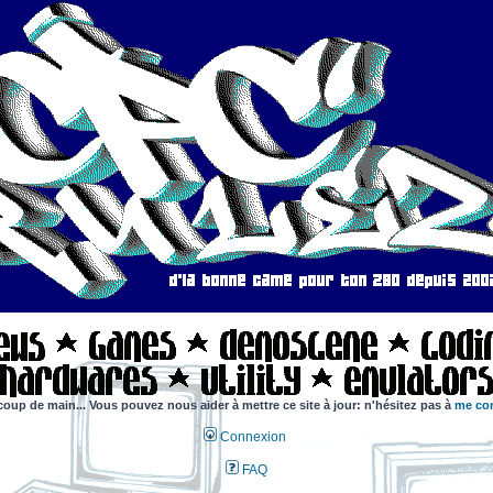
coup de main... Vous pouvez nous aider à mettre ce site à jour: n'hésitez pas à
me con
Connexion
FAQ