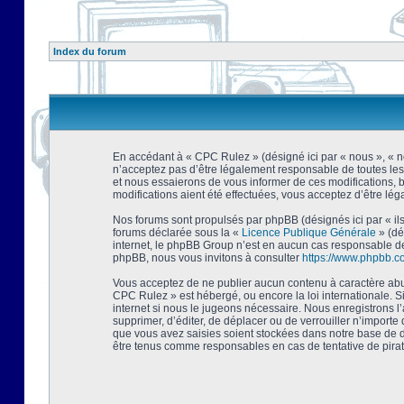
Index du forum
En accédant à « CPC Rulez » (désigné ici par « nous », « no
n’acceptez pas d’être légalement responsable de toutes les
et nous essaierons de vous informer de ces modifications, 
modifications aient été effectuées, vous acceptez d’être lé
Nos forums sont propulsés par phpBB (désignés ici par « ils
forums déclarée sous la «
Licence Publique Générale
» (dé
internet, le phpBB Group n’est en aucun cas responsable de
phpBB, nous vous invitons à consulter
https://www.phpbb.c
Vous acceptez de ne publier aucun contenu à caractère abusi
CPC Rulez » est hébergé, ou encore la loi internationale. 
internet si nous le jugeons nécessaire. Nous enregistrons l
supprimer, d’éditer, de déplacer ou de verrouiller n’importe
que vous avez saisies soient stockées dans notre base de d
être tenus comme responsables en cas de tentative de pira