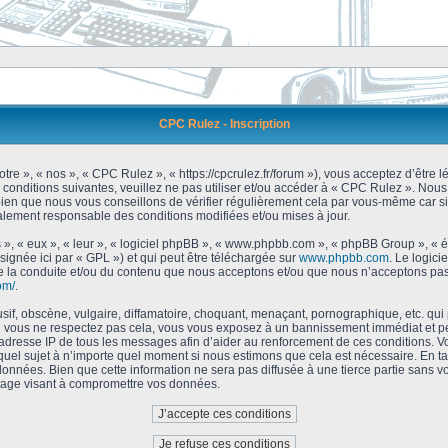
CPC Rulez - Inscription
tre », « nos », « CPC Rulez », « https://cpcrulez.fr/forum »), vous acceptez d’être
 conditions suivantes, veuillez ne pas utiliser et/ou accéder à « CPC Rulez ». No
bien que nous vous conseillons de vérifier régulièrement cela par vous-même car si
galement responsable des conditions modifiées et/ou mises à jour.
 », « eux », « leur », « logiciel phpBB », « www.phpbb.com », « phpBB Group », « 
signée ici par « GPL ») et qui peut être téléchargée sur
www.phpbb.com
. Le logici
 la conduite et/ou du contenu que nous acceptons et/ou que nous n’acceptons pas.
om/
.
f, obscène, vulgaire, diffamatoire, choquant, menaçant, pornographique, etc. qui po
Si vous ne respectez pas cela, vous vous exposez à un bannissement immédiat et pe
’adresse IP de tous les messages afin d’aider au renforcement de ces conditions. Vou
 quel sujet à n’importe quel moment si nous estimons que cela est nécessaire. En tan
onnées. Bien que cette information ne sera pas diffusée à une tierce partie sans 
tage visant à compromettre vos données.