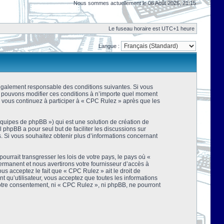
Nous sommes actuellement le 08 Août 2026, 21:15
Le fuseau horaire est UTC+1 heure
Langue :
 légalement responsable des conditions suivantes. Si vous
us pouvons modifier ces conditions à n’importe quel moment
 vous continuez à participer à « CPC Rulez » après que les
équipes de phpBB ») qui est une solution de création de
el phpBB a pour seul but de faciliter les discussions sur
 Si vous souhaitez obtenir plus d’informations concernant
urrait transgresser les lois de votre pays, le pays où «
rmanent et nous avertirons votre fournisseur d’accès à
s acceptez le fait que « CPC Rulez » ait le droit de
t qu’utilisateur, vous acceptez que toutes les informations
votre consentement, ni « CPC Rulez », ni phpBB, ne pourront