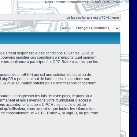
Nous sommes actuellement le 06 Août 2026, 06:02
Le fuseau horaire est UTC+1 heure
Langue :
 légalement responsable des conditions suivantes. Si vous
us pouvons modifier ces conditions à n’importe quel moment
 vous continuez à participer à « CPC Rulez » après que les
équipes de phpBB ») qui est une solution de création de
el phpBB a pour seul but de faciliter les discussions sur
 Si vous souhaitez obtenir plus d’informations concernant
urrait transgresser les lois de votre pays, le pays où «
rmanent et nous avertirons votre fournisseur d’accès à
s acceptez le fait que « CPC Rulez » ait le droit de
t qu’utilisateur, vous acceptez que toutes les informations
votre consentement, ni « CPC Rulez », ni phpBB, ne pourront