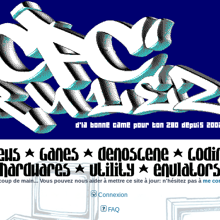
coup de main... Vous pouvez nous aider à mettre ce site à jour: n'hésitez pas à
me con
Connexion
FAQ