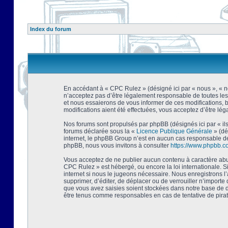
Index du forum
En accédant à « CPC Rulez » (désigné ici par « nous », « no
n’acceptez pas d’être légalement responsable de toutes les
et nous essaierons de vous informer de ces modifications, 
modifications aient été effectuées, vous acceptez d’être lé
Nos forums sont propulsés par phpBB (désignés ici par « ils
forums déclarée sous la «
Licence Publique Générale
» (dé
internet, le phpBB Group n’est en aucun cas responsable de
phpBB, nous vous invitons à consulter
https://www.phpbb.c
Vous acceptez de ne publier aucun contenu à caractère abusi
CPC Rulez » est hébergé, ou encore la loi internationale. 
internet si nous le jugeons nécessaire. Nous enregistrons l
supprimer, d’éditer, de déplacer ou de verrouiller n’importe
que vous avez saisies soient stockées dans notre base de d
être tenus comme responsables en cas de tentative de pira