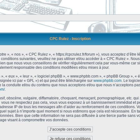
CPC Rulez - Inscription
tre », « nos », « CPC Rulez », « https://cpcrulez.fr/forum »), vous acceptez d’être
 conditions suivantes, veuillez ne pas utiliser et/ou accéder à « CPC Rulez ». No
bien que nous vous conseillons de vérifier régulièrement cela par vous-même car si
galement responsable des conditions modifiées et/ou mises à jour.
 », « eux », « leur », « logiciel phpBB », « www.phpbb.com », « phpBB Group », « 
signée ici par « GPL ») et qui peut être téléchargée sur
www.phpbb.com
. Le logici
 la conduite et/ou du contenu que nous acceptons et/ou que nous n’acceptons pas.
om/
.
f, obscène, vulgaire, diffamatoire, choquant, menaçant, pornographique, etc. qui po
Si vous ne respectez pas cela, vous vous exposez à un bannissement immédiat et pe
’adresse IP de tous les messages afin d’aider au renforcement de ces conditions. Vou
 quel sujet à n’importe quel moment si nous estimons que cela est nécessaire. En tan
onnées. Bien que cette information ne sera pas diffusée à une tierce partie sans 
tage visant à compromettre vos données.