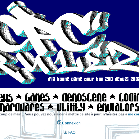
coup de main... Vous pouvez nous aider à mettre ce site à jour: n'hésitez pas à
me con
Connexion
FAQ