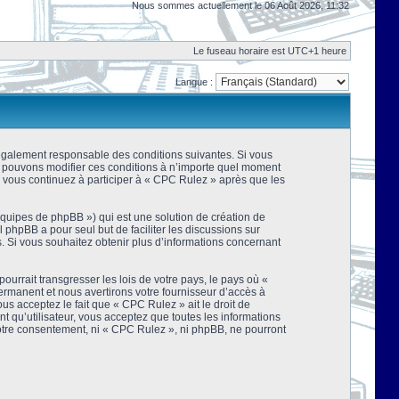
Nous sommes actuellement le 06 Août 2026, 11:32
Le fuseau horaire est UTC+1 heure
Langue :
 légalement responsable des conditions suivantes. Si vous
us pouvons modifier ces conditions à n’importe quel moment
 vous continuez à participer à « CPC Rulez » après que les
équipes de phpBB ») qui est une solution de création de
el phpBB a pour seul but de faciliter les discussions sur
 Si vous souhaitez obtenir plus d’informations concernant
urrait transgresser les lois de votre pays, le pays où «
rmanent et nous avertirons votre fournisseur d’accès à
s acceptez le fait que « CPC Rulez » ait le droit de
t qu’utilisateur, vous acceptez que toutes les informations
votre consentement, ni « CPC Rulez », ni phpBB, ne pourront