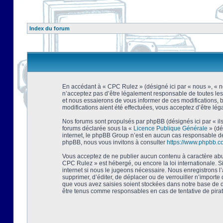
Index du forum
En accédant à « CPC Rulez » (désigné ici par « nous », « no
n’acceptez pas d’être légalement responsable de toutes les
et nous essaierons de vous informer de ces modifications, 
modifications aient été effectuées, vous acceptez d’être lé
Nos forums sont propulsés par phpBB (désignés ici par « ils
forums déclarée sous la «
Licence Publique Générale
» (dé
internet, le phpBB Group n’est en aucun cas responsable de
phpBB, nous vous invitons à consulter
https://www.phpbb.c
Vous acceptez de ne publier aucun contenu à caractère abusi
CPC Rulez » est hébergé, ou encore la loi internationale. 
internet si nous le jugeons nécessaire. Nous enregistrons l
supprimer, d’éditer, de déplacer ou de verrouiller n’importe
que vous avez saisies soient stockées dans notre base de d
être tenus comme responsables en cas de tentative de pira