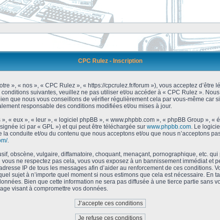
CPC Rulez - Inscription
tre », « nos », « CPC Rulez », « https://cpcrulez.fr/forum »), vous acceptez d’être
 conditions suivantes, veuillez ne pas utiliser et/ou accéder à « CPC Rulez ». No
bien que nous vous conseillons de vérifier régulièrement cela par vous-même car si
galement responsable des conditions modifiées et/ou mises à jour.
 », « eux », « leur », « logiciel phpBB », « www.phpbb.com », « phpBB Group », « 
signée ici par « GPL ») et qui peut être téléchargée sur
www.phpbb.com
. Le logici
 la conduite et/ou du contenu que nous acceptons et/ou que nous n’acceptons pas.
om/
.
f, obscène, vulgaire, diffamatoire, choquant, menaçant, pornographique, etc. qui po
Si vous ne respectez pas cela, vous vous exposez à un bannissement immédiat et pe
’adresse IP de tous les messages afin d’aider au renforcement de ces conditions. Vou
 quel sujet à n’importe quel moment si nous estimons que cela est nécessaire. En tan
onnées. Bien que cette information ne sera pas diffusée à une tierce partie sans 
tage visant à compromettre vos données.