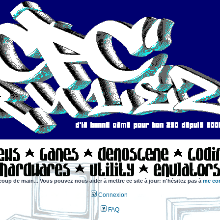
coup de main... Vous pouvez nous aider à mettre ce site à jour: n'hésitez pas à
me con
Connexion
FAQ