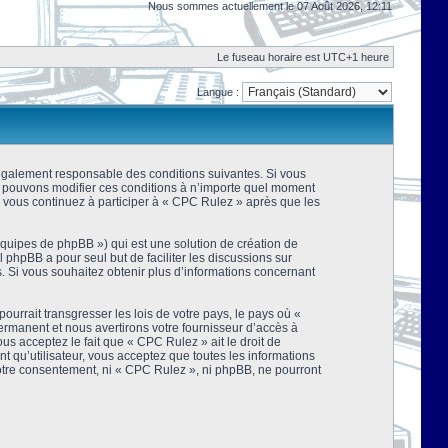
Nous sommes actuellement le 07 Août 2026, 12:11
Le fuseau horaire est UTC+1 heure
Langue :
 légalement responsable des conditions suivantes. Si vous
us pouvons modifier ces conditions à n’importe quel moment
 vous continuez à participer à « CPC Rulez » après que les
équipes de phpBB ») qui est une solution de création de
el phpBB a pour seul but de faciliter les discussions sur
 Si vous souhaitez obtenir plus d’informations concernant
urrait transgresser les lois de votre pays, le pays où «
rmanent et nous avertirons votre fournisseur d’accès à
s acceptez le fait que « CPC Rulez » ait le droit de
t qu’utilisateur, vous acceptez que toutes les informations
votre consentement, ni « CPC Rulez », ni phpBB, ne pourront