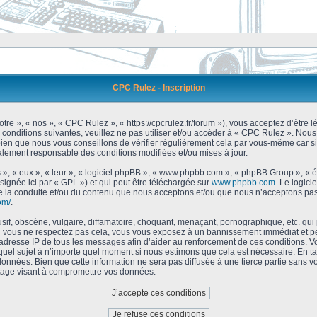
CPC Rulez - Inscription
tre », « nos », « CPC Rulez », « https://cpcrulez.fr/forum »), vous acceptez d’être
 conditions suivantes, veuillez ne pas utiliser et/ou accéder à « CPC Rulez ». No
bien que nous vous conseillons de vérifier régulièrement cela par vous-même car si
galement responsable des conditions modifiées et/ou mises à jour.
 », « eux », « leur », « logiciel phpBB », « www.phpbb.com », « phpBB Group », « 
signée ici par « GPL ») et qui peut être téléchargée sur
www.phpbb.com
. Le logici
 la conduite et/ou du contenu que nous acceptons et/ou que nous n’acceptons pas.
om/
.
f, obscène, vulgaire, diffamatoire, choquant, menaçant, pornographique, etc. qui po
Si vous ne respectez pas cela, vous vous exposez à un bannissement immédiat et pe
’adresse IP de tous les messages afin d’aider au renforcement de ces conditions. Vou
 quel sujet à n’importe quel moment si nous estimons que cela est nécessaire. En tan
onnées. Bien que cette information ne sera pas diffusée à une tierce partie sans 
tage visant à compromettre vos données.