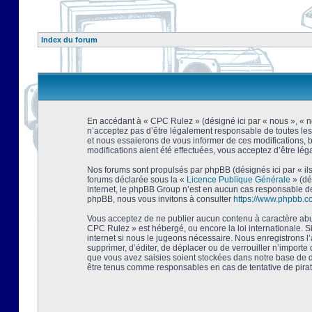
Index du forum
En accédant à « CPC Rulez » (désigné ici par « nous », « no
n’acceptez pas d’être légalement responsable de toutes les
et nous essaierons de vous informer de ces modifications, 
modifications aient été effectuées, vous acceptez d’être lé
Nos forums sont propulsés par phpBB (désignés ici par « ils
forums déclarée sous la «
Licence Publique Générale
» (dé
internet, le phpBB Group n’est en aucun cas responsable de
phpBB, nous vous invitons à consulter
https://www.phpbb.c
Vous acceptez de ne publier aucun contenu à caractère abusi
CPC Rulez » est hébergé, ou encore la loi internationale. 
internet si nous le jugeons nécessaire. Nous enregistrons l
supprimer, d’éditer, de déplacer ou de verrouiller n’importe
que vous avez saisies soient stockées dans notre base de d
être tenus comme responsables en cas de tentative de pira