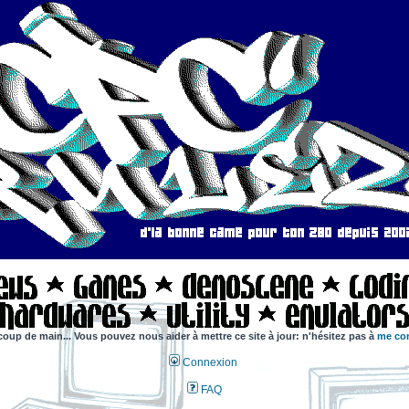
coup de main... Vous pouvez nous aider à mettre ce site à jour: n'hésitez pas à
me con
Connexion
FAQ