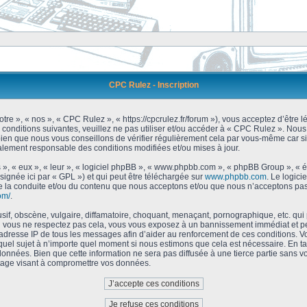
CPC Rulez - Inscription
tre », « nos », « CPC Rulez », « https://cpcrulez.fr/forum »), vous acceptez d’être
 conditions suivantes, veuillez ne pas utiliser et/ou accéder à « CPC Rulez ». No
bien que nous vous conseillons de vérifier régulièrement cela par vous-même car si
galement responsable des conditions modifiées et/ou mises à jour.
 », « eux », « leur », « logiciel phpBB », « www.phpbb.com », « phpBB Group », « 
signée ici par « GPL ») et qui peut être téléchargée sur
www.phpbb.com
. Le logici
 la conduite et/ou du contenu que nous acceptons et/ou que nous n’acceptons pas.
om/
.
f, obscène, vulgaire, diffamatoire, choquant, menaçant, pornographique, etc. qui po
Si vous ne respectez pas cela, vous vous exposez à un bannissement immédiat et pe
’adresse IP de tous les messages afin d’aider au renforcement de ces conditions. Vou
 quel sujet à n’importe quel moment si nous estimons que cela est nécessaire. En tan
onnées. Bien que cette information ne sera pas diffusée à une tierce partie sans 
tage visant à compromettre vos données.