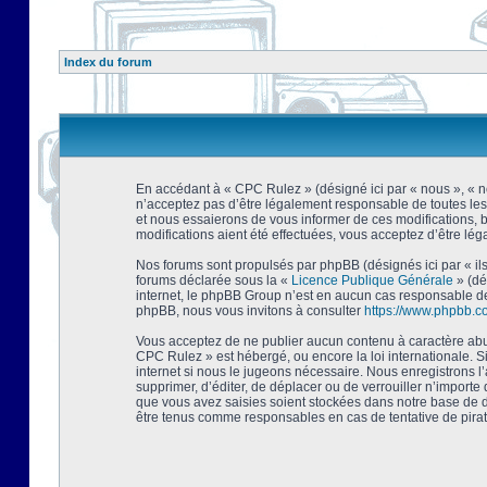
Index du forum
En accédant à « CPC Rulez » (désigné ici par « nous », « no
n’acceptez pas d’être légalement responsable de toutes les
et nous essaierons de vous informer de ces modifications, 
modifications aient été effectuées, vous acceptez d’être lé
Nos forums sont propulsés par phpBB (désignés ici par « ils
forums déclarée sous la «
Licence Publique Générale
» (dé
internet, le phpBB Group n’est en aucun cas responsable de
phpBB, nous vous invitons à consulter
https://www.phpbb.c
Vous acceptez de ne publier aucun contenu à caractère abusi
CPC Rulez » est hébergé, ou encore la loi internationale. 
internet si nous le jugeons nécessaire. Nous enregistrons l
supprimer, d’éditer, de déplacer ou de verrouiller n’importe
que vous avez saisies soient stockées dans notre base de d
être tenus comme responsables en cas de tentative de pira