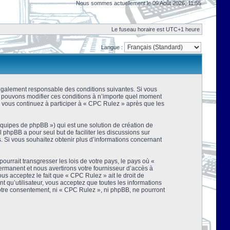
Nous sommes actuellement le 09 Août 2026, 11:55
Le fuseau horaire est UTC+1 heure
Langue :
 légalement responsable des conditions suivantes. Si vous
us pouvons modifier ces conditions à n’importe quel moment
 vous continuez à participer à « CPC Rulez » après que les
équipes de phpBB ») qui est une solution de création de
el phpBB a pour seul but de faciliter les discussions sur
 Si vous souhaitez obtenir plus d’informations concernant
urrait transgresser les lois de votre pays, le pays où «
rmanent et nous avertirons votre fournisseur d’accès à
s acceptez le fait que « CPC Rulez » ait le droit de
t qu’utilisateur, vous acceptez que toutes les informations
votre consentement, ni « CPC Rulez », ni phpBB, ne pourront