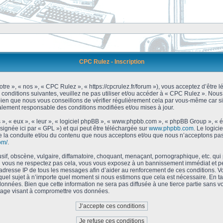
CPC Rulez - Inscription
tre », « nos », « CPC Rulez », « https://cpcrulez.fr/forum »), vous acceptez d’être
 conditions suivantes, veuillez ne pas utiliser et/ou accéder à « CPC Rulez ». No
bien que nous vous conseillons de vérifier régulièrement cela par vous-même car si
galement responsable des conditions modifiées et/ou mises à jour.
 », « eux », « leur », « logiciel phpBB », « www.phpbb.com », « phpBB Group », « 
signée ici par « GPL ») et qui peut être téléchargée sur
www.phpbb.com
. Le logici
 la conduite et/ou du contenu que nous acceptons et/ou que nous n’acceptons pas.
om/
.
f, obscène, vulgaire, diffamatoire, choquant, menaçant, pornographique, etc. qui po
Si vous ne respectez pas cela, vous vous exposez à un bannissement immédiat et pe
’adresse IP de tous les messages afin d’aider au renforcement de ces conditions. Vou
 quel sujet à n’importe quel moment si nous estimons que cela est nécessaire. En tan
onnées. Bien que cette information ne sera pas diffusée à une tierce partie sans 
tage visant à compromettre vos données.