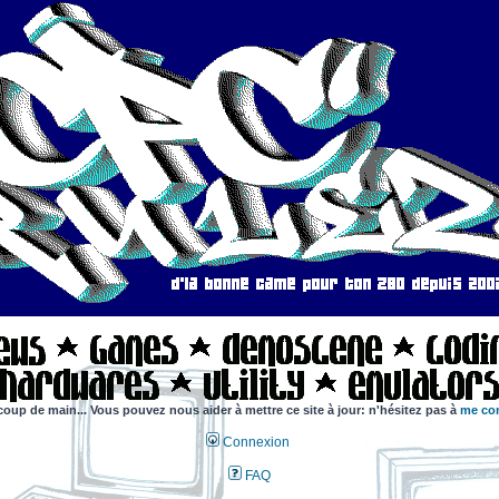
coup de main... Vous pouvez nous aider à mettre ce site à jour: n'hésitez pas à
me con
Connexion
FAQ