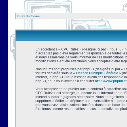
Index du forum
En accédant à « CPC Rulez » (désigné ici par « nous », « no
n’acceptez pas d’être légalement responsable de toutes les
et nous essaierons de vous informer de ces modifications, 
modifications aient été effectuées, vous acceptez d’être lé
Nos forums sont propulsés par phpBB (désignés ici par « ils
forums déclarée sous la «
Licence Publique Générale
» (dé
internet, le phpBB Group n’est en aucun cas responsable de
phpBB, nous vous invitons à consulter
https://www.phpbb.c
Vous acceptez de ne publier aucun contenu à caractère abusi
CPC Rulez » est hébergé, ou encore la loi internationale. 
internet si nous le jugeons nécessaire. Nous enregistrons l
supprimer, d’éditer, de déplacer ou de verrouiller n’importe
que vous avez saisies soient stockées dans notre base de d
être tenus comme responsables en cas de tentative de pira