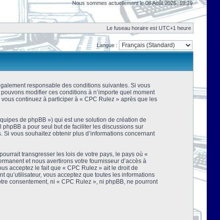
Nous sommes actuellement le 08 Août 2026, 19:19
Le fuseau horaire est UTC+1 heure
Langue :
 légalement responsable des conditions suivantes. Si vous
us pouvons modifier ces conditions à n’importe quel moment
 vous continuez à participer à « CPC Rulez » après que les
équipes de phpBB ») qui est une solution de création de
el phpBB a pour seul but de faciliter les discussions sur
 Si vous souhaitez obtenir plus d’informations concernant
urrait transgresser les lois de votre pays, le pays où «
rmanent et nous avertirons votre fournisseur d’accès à
s acceptez le fait que « CPC Rulez » ait le droit de
t qu’utilisateur, vous acceptez que toutes les informations
votre consentement, ni « CPC Rulez », ni phpBB, ne pourront