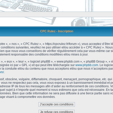
CPC Rulez - Inscription
tre », « nos », « CPC Rulez », « https://cpcrulez.fr/forum »), vous acceptez d’être
 conditions suivantes, veuillez ne pas utiliser et/ou accéder à « CPC Rulez ». No
bien que nous vous conseillons de vérifier régulièrement cela par vous-même car si
galement responsable des conditions modifiées et/ou mises à jour.
 », « eux », « leur », « logiciel phpBB », « www.phpbb.com », « phpBB Group », « 
signée ici par « GPL ») et qui peut être téléchargée sur
www.phpbb.com
. Le logici
 la conduite et/ou du contenu que nous acceptons et/ou que nous n’acceptons pas.
om/
.
f, obscène, vulgaire, diffamatoire, choquant, menaçant, pornographique, etc. qui po
Si vous ne respectez pas cela, vous vous exposez à un bannissement immédiat et pe
’adresse IP de tous les messages afin d’aider au renforcement de ces conditions. Vou
 quel sujet à n’importe quel moment si nous estimons que cela est nécessaire. En tan
onnées. Bien que cette information ne sera pas diffusée à une tierce partie sans 
tage visant à compromettre vos données.