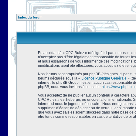
Index du forum
En accédant à « CPC Rulez » (désigné ici par « nous », « no
n’acceptez pas d’être légalement responsable de toutes les
et nous essaierons de vous informer de ces modifications, 
modifications aient été effectuées, vous acceptez d’être lé
Nos forums sont propulsés par phpBB (désignés ici par « ils
forums déclarée sous la «
Licence Publique Générale
» (dé
internet, le phpBB Group n’est en aucun cas responsable de
phpBB, nous vous invitons à consulter
https://www.phpbb.c
Vous acceptez de ne publier aucun contenu à caractère abusi
CPC Rulez » est hébergé, ou encore la loi internationale. 
internet si nous le jugeons nécessaire. Nous enregistrons l
supprimer, d’éditer, de déplacer ou de verrouiller n’importe
que vous avez saisies soient stockées dans notre base de d
être tenus comme responsables en cas de tentative de pira