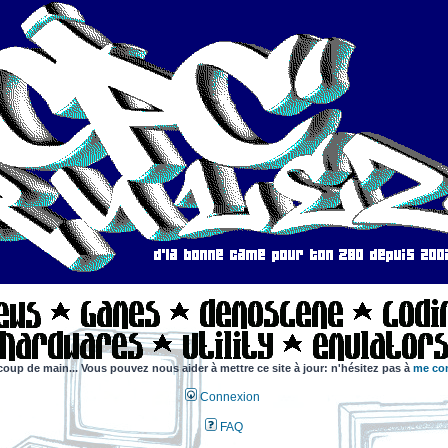
coup de main... Vous pouvez nous aider à mettre ce site à jour: n'hésitez pas à
me con
Connexion
FAQ