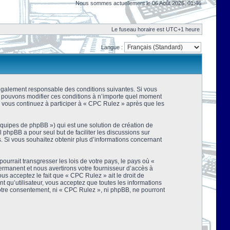
Nous sommes actuellement le 06 Août 2026, 01:46
Le fuseau horaire est UTC+1 heure
Langue :
 légalement responsable des conditions suivantes. Si vous
us pouvons modifier ces conditions à n’importe quel moment
 vous continuez à participer à « CPC Rulez » après que les
équipes de phpBB ») qui est une solution de création de
el phpBB a pour seul but de faciliter les discussions sur
 Si vous souhaitez obtenir plus d’informations concernant
urrait transgresser les lois de votre pays, le pays où «
rmanent et nous avertirons votre fournisseur d’accès à
s acceptez le fait que « CPC Rulez » ait le droit de
t qu’utilisateur, vous acceptez que toutes les informations
votre consentement, ni « CPC Rulez », ni phpBB, ne pourront