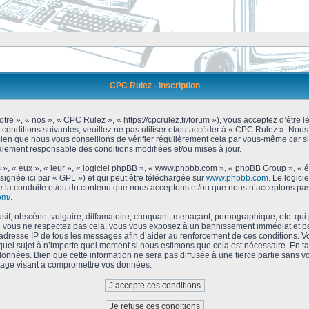
CPC Rulez - Inscription
tre », « nos », « CPC Rulez », « https://cpcrulez.fr/forum »), vous acceptez d’être
 conditions suivantes, veuillez ne pas utiliser et/ou accéder à « CPC Rulez ». No
bien que nous vous conseillons de vérifier régulièrement cela par vous-même car si
galement responsable des conditions modifiées et/ou mises à jour.
 », « eux », « leur », « logiciel phpBB », « www.phpbb.com », « phpBB Group », « 
signée ici par « GPL ») et qui peut être téléchargée sur
www.phpbb.com
. Le logici
 la conduite et/ou du contenu que nous acceptons et/ou que nous n’acceptons pas.
om/
.
f, obscène, vulgaire, diffamatoire, choquant, menaçant, pornographique, etc. qui po
Si vous ne respectez pas cela, vous vous exposez à un bannissement immédiat et pe
’adresse IP de tous les messages afin d’aider au renforcement de ces conditions. Vou
 quel sujet à n’importe quel moment si nous estimons que cela est nécessaire. En tan
onnées. Bien que cette information ne sera pas diffusée à une tierce partie sans 
tage visant à compromettre vos données.