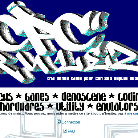
coup de main... Vous pouvez nous aider à mettre ce site à jour: n'hésitez pas à
me con
Connexion
FAQ