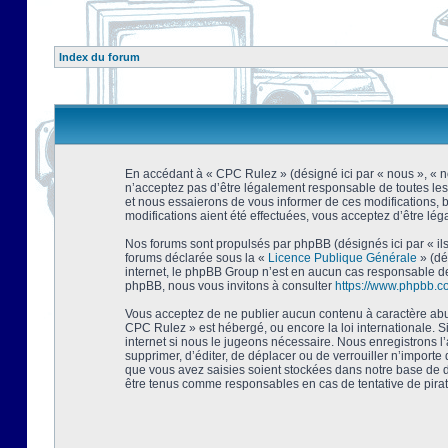
Index du forum
En accédant à « CPC Rulez » (désigné ici par « nous », « no
n’acceptez pas d’être légalement responsable de toutes les
et nous essaierons de vous informer de ces modifications, 
modifications aient été effectuées, vous acceptez d’être lé
Nos forums sont propulsés par phpBB (désignés ici par « ils
forums déclarée sous la «
Licence Publique Générale
» (dé
internet, le phpBB Group n’est en aucun cas responsable de
phpBB, nous vous invitons à consulter
https://www.phpbb.c
Vous acceptez de ne publier aucun contenu à caractère abusi
CPC Rulez » est hébergé, ou encore la loi internationale. 
internet si nous le jugeons nécessaire. Nous enregistrons l
supprimer, d’éditer, de déplacer ou de verrouiller n’importe
que vous avez saisies soient stockées dans notre base de d
être tenus comme responsables en cas de tentative de pira