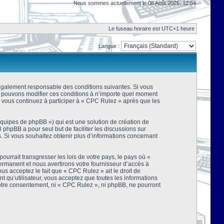
Nous sommes actuellement le 08 Août 2026, 12:54
Le fuseau horaire est UTC+1 heure
Langue :
 légalement responsable des conditions suivantes. Si vous
us pouvons modifier ces conditions à n’importe quel moment
 vous continuez à participer à « CPC Rulez » après que les
équipes de phpBB ») qui est une solution de création de
el phpBB a pour seul but de faciliter les discussions sur
 Si vous souhaitez obtenir plus d’informations concernant
urrait transgresser les lois de votre pays, le pays où «
rmanent et nous avertirons votre fournisseur d’accès à
s acceptez le fait que « CPC Rulez » ait le droit de
t qu’utilisateur, vous acceptez que toutes les informations
votre consentement, ni « CPC Rulez », ni phpBB, ne pourront