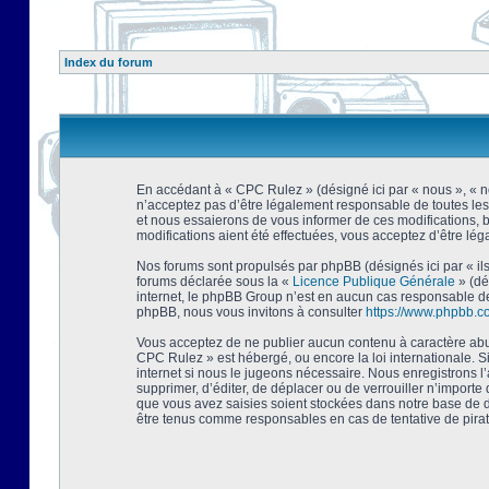
Index du forum
En accédant à « CPC Rulez » (désigné ici par « nous », « no
n’acceptez pas d’être légalement responsable de toutes les
et nous essaierons de vous informer de ces modifications, 
modifications aient été effectuées, vous acceptez d’être lé
Nos forums sont propulsés par phpBB (désignés ici par « ils
forums déclarée sous la «
Licence Publique Générale
» (dé
internet, le phpBB Group n’est en aucun cas responsable de
phpBB, nous vous invitons à consulter
https://www.phpbb.c
Vous acceptez de ne publier aucun contenu à caractère abusi
CPC Rulez » est hébergé, ou encore la loi internationale. 
internet si nous le jugeons nécessaire. Nous enregistrons l
supprimer, d’éditer, de déplacer ou de verrouiller n’importe
que vous avez saisies soient stockées dans notre base de d
être tenus comme responsables en cas de tentative de pira