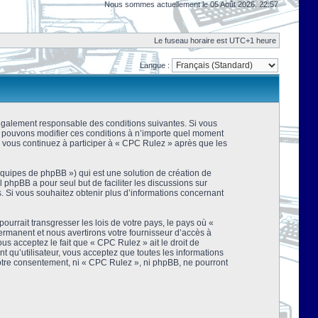
Nous sommes actuellement le 05 Août 2026, 22:57
Le fuseau horaire est UTC+1 heure
Langue :
 légalement responsable des conditions suivantes. Si vous
us pouvons modifier ces conditions à n’importe quel moment
 vous continuez à participer à « CPC Rulez » après que les
équipes de phpBB ») qui est une solution de création de
el phpBB a pour seul but de faciliter les discussions sur
 Si vous souhaitez obtenir plus d’informations concernant
urrait transgresser les lois de votre pays, le pays où «
rmanent et nous avertirons votre fournisseur d’accès à
s acceptez le fait que « CPC Rulez » ait le droit de
t qu’utilisateur, vous acceptez que toutes les informations
votre consentement, ni « CPC Rulez », ni phpBB, ne pourront