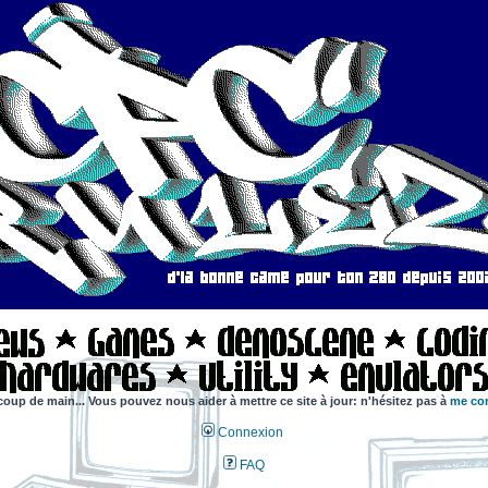
coup de main... Vous pouvez nous aider à mettre ce site à jour: n'hésitez pas à
me con
Connexion
FAQ