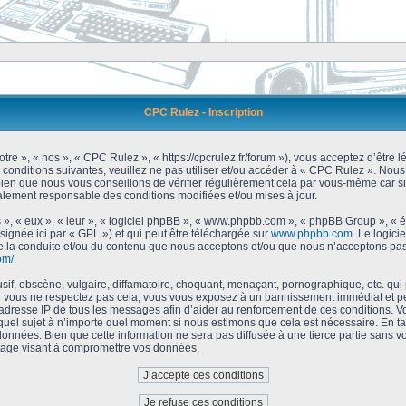
CPC Rulez - Inscription
tre », « nos », « CPC Rulez », « https://cpcrulez.fr/forum »), vous acceptez d’être
 conditions suivantes, veuillez ne pas utiliser et/ou accéder à « CPC Rulez ». No
bien que nous vous conseillons de vérifier régulièrement cela par vous-même car si
galement responsable des conditions modifiées et/ou mises à jour.
 », « eux », « leur », « logiciel phpBB », « www.phpbb.com », « phpBB Group », « 
signée ici par « GPL ») et qui peut être téléchargée sur
www.phpbb.com
. Le logici
 la conduite et/ou du contenu que nous acceptons et/ou que nous n’acceptons pas.
om/
.
f, obscène, vulgaire, diffamatoire, choquant, menaçant, pornographique, etc. qui po
Si vous ne respectez pas cela, vous vous exposez à un bannissement immédiat et pe
’adresse IP de tous les messages afin d’aider au renforcement de ces conditions. Vou
 quel sujet à n’importe quel moment si nous estimons que cela est nécessaire. En tan
onnées. Bien que cette information ne sera pas diffusée à une tierce partie sans 
tage visant à compromettre vos données.