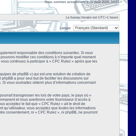
Nous sommes actuellement le 07 Août 2026, 14:57
Le fuseau horaire est UTC+1 heure
Langue :
 légalement responsable des conditions suivantes. Si vous
us pouvons modifier ces conditions à n’importe quel moment
 vous continuez à participer à « CPC Rulez » après que les
équipes de phpBB ») qui est une solution de création de
el phpBB a pour seul but de faciliter les discussions sur
 Si vous souhaitez obtenir plus d’informations concernant
urrait transgresser les lois de votre pays, le pays où «
rmanent et nous avertirons votre fournisseur d’accès à
s acceptez le fait que « CPC Rulez » ait le droit de
t qu’utilisateur, vous acceptez que toutes les informations
votre consentement, ni « CPC Rulez », ni phpBB, ne pourront