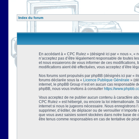
Index du forum
En accédant à « CPC Rulez » (désigné ici par « nous », « no
n’acceptez pas d’être légalement responsable de toutes les
et nous essaierons de vous informer de ces modifications, 
modifications aient été effectuées, vous acceptez d’être lé
Nos forums sont propulsés par phpBB (désignés ici par « ils
forums déclarée sous la «
Licence Publique Générale
» (dé
internet, le phpBB Group n’est en aucun cas responsable de
phpBB, nous vous invitons à consulter
https://www.phpbb.c
Vous acceptez de ne publier aucun contenu à caractère abusi
CPC Rulez » est hébergé, ou encore la loi internationale. 
internet si nous le jugeons nécessaire. Nous enregistrons l
supprimer, d’éditer, de déplacer ou de verrouiller n’importe
que vous avez saisies soient stockées dans notre base de d
être tenus comme responsables en cas de tentative de pira