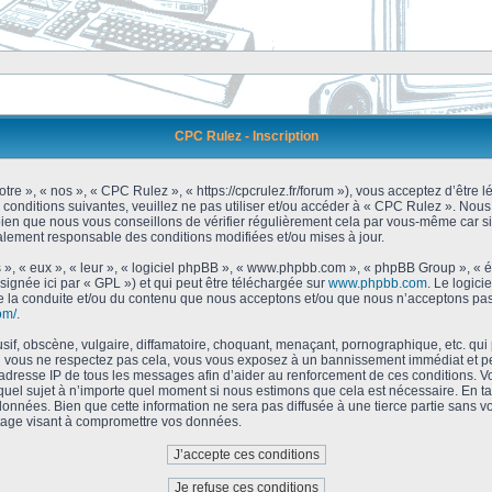
CPC Rulez - Inscription
tre », « nos », « CPC Rulez », « https://cpcrulez.fr/forum »), vous acceptez d’être
 conditions suivantes, veuillez ne pas utiliser et/ou accéder à « CPC Rulez ». No
bien que nous vous conseillons de vérifier régulièrement cela par vous-même car si
galement responsable des conditions modifiées et/ou mises à jour.
 », « eux », « leur », « logiciel phpBB », « www.phpbb.com », « phpBB Group », « 
signée ici par « GPL ») et qui peut être téléchargée sur
www.phpbb.com
. Le logici
 la conduite et/ou du contenu que nous acceptons et/ou que nous n’acceptons pas.
om/
.
f, obscène, vulgaire, diffamatoire, choquant, menaçant, pornographique, etc. qui po
Si vous ne respectez pas cela, vous vous exposez à un bannissement immédiat et pe
’adresse IP de tous les messages afin d’aider au renforcement de ces conditions. Vou
 quel sujet à n’importe quel moment si nous estimons que cela est nécessaire. En tan
onnées. Bien que cette information ne sera pas diffusée à une tierce partie sans 
tage visant à compromettre vos données.