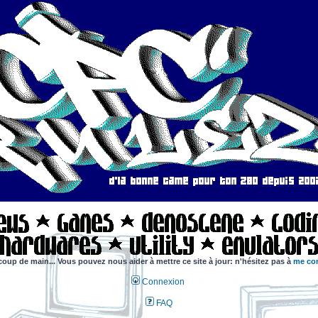
coup de main... Vous pouvez nous aider à mettre ce site à jour: n'hésitez pas à
me con
Connexion
FAQ