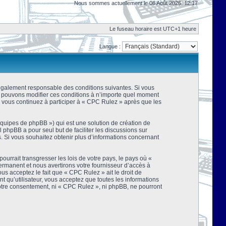
Nous sommes actuellement le 08 Août 2026, 12:17
Le fuseau horaire est UTC+1 heure
Langue :
 légalement responsable des conditions suivantes. Si vous
us pouvons modifier ces conditions à n’importe quel moment
 vous continuez à participer à « CPC Rulez » après que les
équipes de phpBB ») qui est une solution de création de
el phpBB a pour seul but de faciliter les discussions sur
 Si vous souhaitez obtenir plus d’informations concernant
urrait transgresser les lois de votre pays, le pays où «
rmanent et nous avertirons votre fournisseur d’accès à
s acceptez le fait que « CPC Rulez » ait le droit de
t qu’utilisateur, vous acceptez que toutes les informations
votre consentement, ni « CPC Rulez », ni phpBB, ne pourront