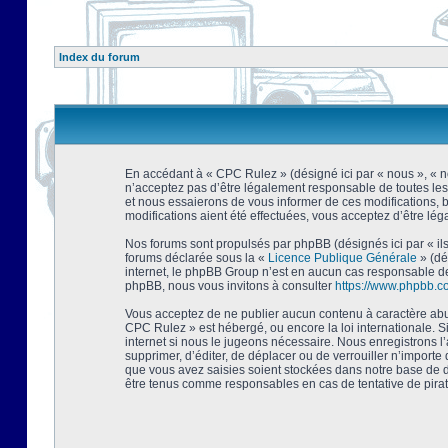
Index du forum
En accédant à « CPC Rulez » (désigné ici par « nous », « no
n’acceptez pas d’être légalement responsable de toutes les
et nous essaierons de vous informer de ces modifications, 
modifications aient été effectuées, vous acceptez d’être lé
Nos forums sont propulsés par phpBB (désignés ici par « ils
forums déclarée sous la «
Licence Publique Générale
» (dé
internet, le phpBB Group n’est en aucun cas responsable de
phpBB, nous vous invitons à consulter
https://www.phpbb.c
Vous acceptez de ne publier aucun contenu à caractère abusi
CPC Rulez » est hébergé, ou encore la loi internationale. 
internet si nous le jugeons nécessaire. Nous enregistrons l
supprimer, d’éditer, de déplacer ou de verrouiller n’importe
que vous avez saisies soient stockées dans notre base de d
être tenus comme responsables en cas de tentative de pira