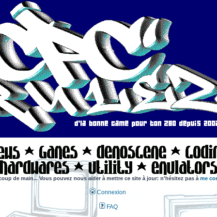
coup de main... Vous pouvez nous aider à mettre ce site à jour: n'hésitez pas à
me con
Connexion
FAQ