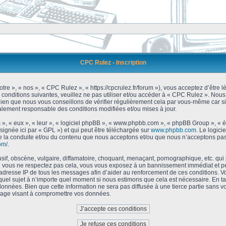
CPC Rulez - Inscription
tre », « nos », « CPC Rulez », « https://cpcrulez.fr/forum »), vous acceptez d’être
 conditions suivantes, veuillez ne pas utiliser et/ou accéder à « CPC Rulez ». No
bien que nous vous conseillons de vérifier régulièrement cela par vous-même car si
galement responsable des conditions modifiées et/ou mises à jour.
 », « eux », « leur », « logiciel phpBB », « www.phpbb.com », « phpBB Group », « 
signée ici par « GPL ») et qui peut être téléchargée sur
www.phpbb.com
. Le logici
 la conduite et/ou du contenu que nous acceptons et/ou que nous n’acceptons pas.
om/
.
f, obscène, vulgaire, diffamatoire, choquant, menaçant, pornographique, etc. qui po
Si vous ne respectez pas cela, vous vous exposez à un bannissement immédiat et pe
’adresse IP de tous les messages afin d’aider au renforcement de ces conditions. Vou
 quel sujet à n’importe quel moment si nous estimons que cela est nécessaire. En tan
onnées. Bien que cette information ne sera pas diffusée à une tierce partie sans 
tage visant à compromettre vos données.